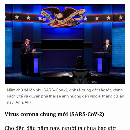
Năm chủ đề lớn như SARS-CoV-2, kinh tế, xung đột sắc tộc, chính
sách y tế và quyền phá thai sẽ ảnh hưởng đến việc ai thắng cử lần
này (Ảnh: AP).
Virus corona chủng mới (SARS-CoV-2)
Cho đến đầu năm nay, người ta chưa bao giờ