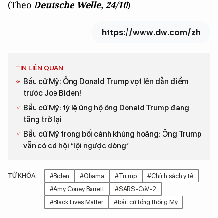
(Theo
Deutsche Welle, 24/10
)
https://www.dw.com/zh
TIN LIÊN QUAN
Bầu cử Mỹ: Ông Donald Trump vọt lên dẫn điểm
trước Joe Biden!
Bầu cử Mỹ: tỷ lệ ủng hộ ông Donald Trump đang
tăng trở lại
Bầu cử Mỹ trong bối cảnh khủng hoảng: Ông Trump
vẫn có cơ hội “lội ngược dòng”
TỪ KHÓA:
#Biden
#Obama
#Trump
#Chính sách y tế
#Amy Coney Barrett
#SARS-CoV-2
#Black Lives Matter
#bầu cử tổng thống Mỹ