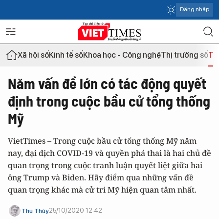
Đăng nhập
Xã hội số
Kinh tế số
Khoa học - Công nghệ
Thị trường số
Th
Năm vấn đề lớn có tác động quyết
định trong cuộc bầu cử tổng thống
Mỹ
VietTimes – Trong cuộc bầu cử tổng thống Mỹ năm
nay, đại dịch COVID-19 và quyền phá thai là hai chủ đề
quan trọng trong cuộc tranh luận quyết liệt giữa hai
ông Trump và Biden. Hãy điểm qua những vấn đề
quan trọng khác mà cử tri Mỹ hiện quan tâm nhất.
25/10/2020 12:42
Thu Thủy