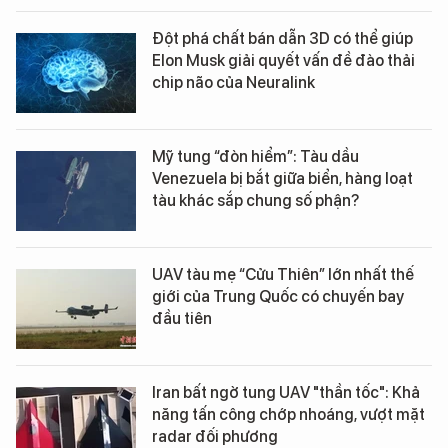
Đột phá chất bán dẫn 3D có thể giúp
Elon Musk giải quyết vấn đề đào thải
chip não của Neuralink
Mỹ tung “đòn hiểm”: Tàu dầu
Venezuela bị bắt giữa biển, hàng loạt
tàu khác sắp chung số phận?
UAV tàu mẹ “Cửu Thiên” lớn nhất thế
giới của Trung Quốc có chuyến bay
đầu tiên
Iran bất ngờ tung UAV "thần tốc": Khả
năng tấn công chớp nhoáng, vượt mặt
radar đối phương