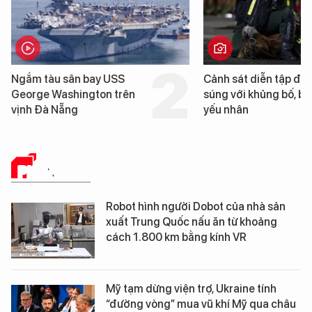
Ngắm tàu sân bay USS
Cảnh sát diễn tập đấ
George Washington trên
súng với khủng bố, bả
vịnh Đà Nẵng
yếu nhân
PHÂN TÍCH
Robot hình người Dobot của nhà sản
xuất Trung Quốc nấu ăn từ khoảng
cách 1.800 km bằng kính VR
Mỹ tạm dừng viện trợ, Ukraine tính
“đường vòng” mua vũ khí Mỹ qua châu