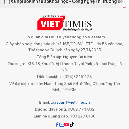
Xã hội số
Kinh tế số
Khoa học - Công nghệ
Thị trường số
Th
Cơ quan của Hội Truyền thông số Việt Nam
Giấy phép hoạt động báo chí số 165/GP-BVHTTDL do Bộ Văn hóa,
Thể thao và Du lịch cấp ngày 27/11/2025
Tổng Biên tập:
Nguyễn Bá Kiên
Tòa soạn: LK16-18, Khu đô thị Hinode Royal Park, xã Hoài Đức, Hà
Nội
Điện thoại/fax: (024)32 151175
VP đại diện tại miền Nam: Tầng 3, số 54, đường C1, phường Tân
Bình, TP.HCM
Email:
toasoan@viettimes.vn
Đường dây nóng:
0862 774 832
Liên hệ quảng cáo:
093 228 8166