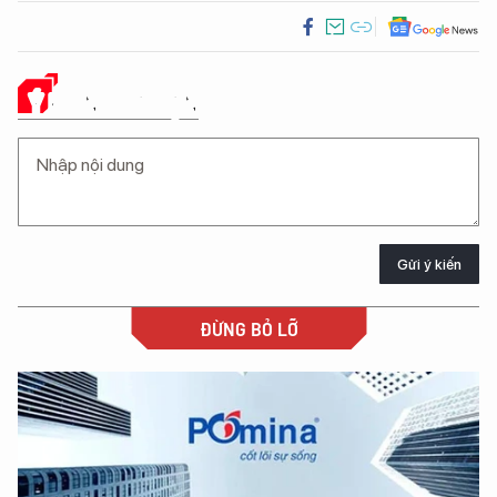
Ý KIẾN CỦA BẠN
Gửi ý kiến
ĐỪNG BỎ LỠ