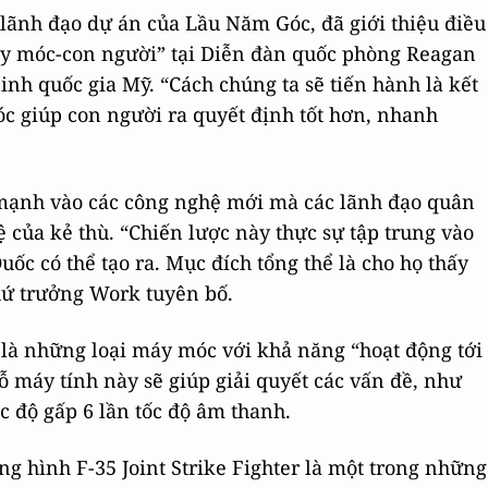
ãnh đạo dự án của Lầu Năm Góc, đã giới thiệu điều
máy móc-con người” tại Diễn đàn quốc phòng Reagan
inh quốc gia Mỹ. “Cách chúng ta sẽ tiến hành là kết
 giúp con người ra quyết định tốt hơn, nhanh
mạnh vào các công nghệ mới mà các lãnh đạo quân
ệ của kẻ thù. “Chiến lược này thực sự tập trung vào
ốc có thể tạo ra. Mục đích tổng thể là cho họ thấy
thứ trưởng Work tuyên bố.
 là những loại máy móc với khả năng “hoạt động tới
ỗ máy tính này sẽ giúp giải quyết các vấn đề, như
ốc độ gấp 6 lần tốc độ âm thanh.
g hình F-35 Joint Strike Fighter là một trong những