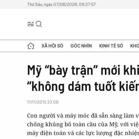
Thứ Sáu, ngày 07/08/2026, 09:27:57
XÃ HỘI SỐ
GÓC NHÌN
KINH TẾ SỐ
KHO
Mỹ “bày trận” mới kh
“không dám tuốt kiế
11/11/2015 23:08
Con người và máy móc đã sẵn sàng làm v
chống khủng bố toàn cầu của Mỹ, với việ
máy điện toán và các lực lượng đặc nhi