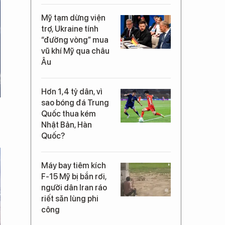
Mỹ tạm dừng viện
trợ, Ukraine tính
“đường vòng” mua
vũ khí Mỹ qua châu
Âu
Hơn 1,4 tỷ dân, vì
sao bóng đá Trung
Quốc thua kém
Nhật Bản, Hàn
Quốc?
Máy bay tiêm kích
F-15 Mỹ bị bắn rơi,
người dân Iran ráo
riết săn lùng phi
công