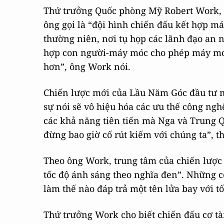
Thứ trưởng Quốc phòng Mỹ Robert Work, l
ông gọi là “đội hình chiến đấu kết hợp 
thường niên, nơi tụ họp các lãnh đạo an n
hợp con người-máy móc cho phép máy móc
hơn”, ông Work nói.
Chiến lược mới của Lầu Năm Góc đầu tư 
sự nói sẽ vô hiệu hóa các ưu thế công ngh
các khả năng tiên tiến mà Nga và Trung Qu
đừng bao giờ cố rút kiếm với chúng ta”, 
Theo ông Work, trung tâm của chiến lược
tốc độ ánh sáng theo nghĩa đen”. Những c
làm thế nào đáp trả một tên lửa bay với t
Thứ trưởng Work cho biết chiến đấu cơ tàn