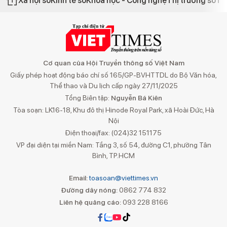
Xã hội số
Kinh tế số
Khoa học - Công nghệ
Thị trường số
Th
Cơ quan của Hội Truyền thông số Việt Nam
Giấy phép hoạt động báo chí số 165/GP-BVHTTDL do Bộ Văn hóa,
Thể thao và Du lịch cấp ngày 27/11/2025
Tổng Biên tập:
Nguyễn Bá Kiên
Tòa soạn: LK16-18, Khu đô thị Hinode Royal Park, xã Hoài Đức, Hà
Nội
Điện thoại/fax: (024)32 151175
VP đại diện tại miền Nam: Tầng 3, số 54, đường C1, phường Tân
Bình, TP.HCM
Email:
toasoan@viettimes.vn
Đường dây nóng:
0862 774 832
Liên hệ quảng cáo:
093 228 8166