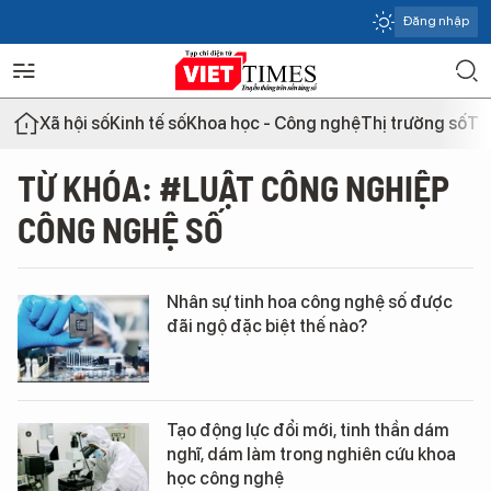
Đăng nhập
Xã hội số
Kinh tế số
Khoa học - Công nghệ
Thị trường số
Th
TỪ KHÓA: #LUẬT CÔNG NGHIỆP
CÔNG NGHỆ SỐ
Nhân sự tinh hoa công nghệ số được
đãi ngộ đặc biệt thế nào?
Tạo động lực đổi mới, tinh thần dám
nghĩ, dám làm trong nghiên cứu khoa
học công nghệ