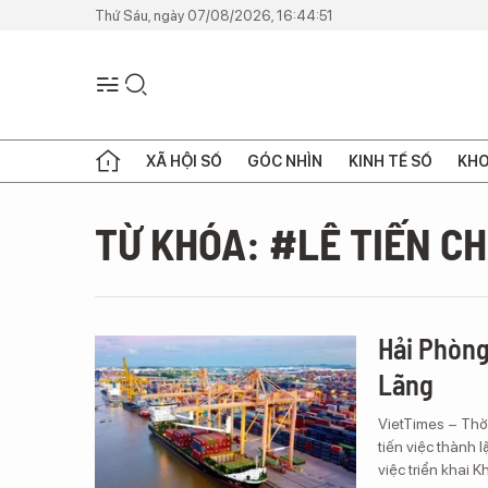
Thứ Sáu, ngày 07/08/2026, 16:44:51
XÃ HỘI SỐ
GÓC NHÌN
KINH TẾ SỐ
KHO
TỪ KHÓA: #LÊ TIẾN C
Hải Phòng
Lãng
VietTimes – Thờ
tiến việc thành 
việc triển khai 