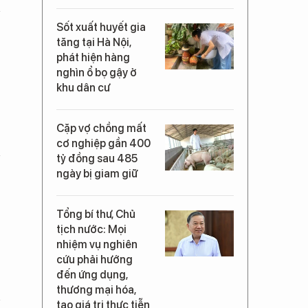
Sốt xuất huyết gia
tăng tại Hà Nội,
phát hiện hàng
nghìn ổ bọ gậy ở
khu dân cư
Cặp vợ chồng mất
cơ nghiệp gần 400
tỷ đồng sau 485
ngày bị giam giữ
Tổng bí thư, Chủ
tịch nước: Mọi
nhiệm vụ nghiên
cứu phải hướng
đến ứng dụng,
thương mại hóa,
tạo giá trị thực tiễn