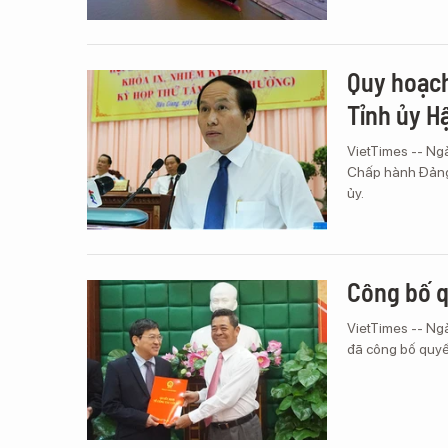
Quy hoạch
Tỉnh ủy H
VietTimes -- Ngà
Chấp hành Đảng 
ủy.
Công bố q
VietTimes -- Ngà
đã công bố quyế