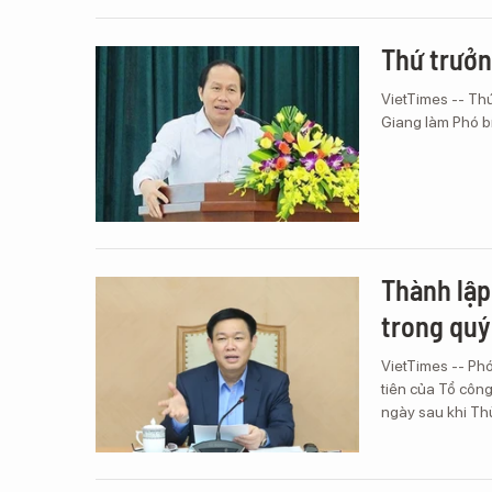
Thứ trưởn
VietTimes -- Th
Giang làm Phó bí
Thành lập
trong quý
VietTimes -- Ph
tiên của Tổ công
ngày sau khi Thủ