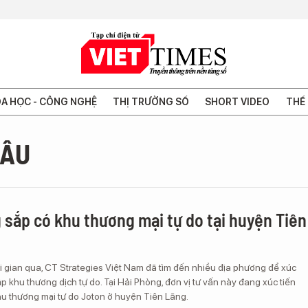
A HỌC - CÔNG NGHỆ
THỊ TRƯỜNG SỐ
SHORT VIDEO
THẾ 
HÂU
 sắp có khu thương mại tự do tại huyện Tiên
i gian qua, CT Strategies Việt Nam đã tìm đến nhiều địa phương để xúc
lập khu thương dịch tự do. Tại Hải Phòng, đơn vị tư vấn này đang xúc tiến
Khu thương mại tự do Joton ở huyện Tiên Lãng.