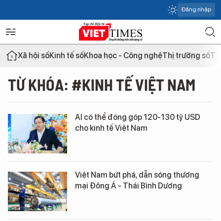
Đăng nhập
Xã hội số
Kinh tế số
Khoa học - Công nghệ
Thị trường số
Th
TỪ KHÓA: #KINH TẾ VIỆT NAM
AI có thể đóng góp 120-130 tỷ USD
cho kinh tế Việt Nam
Việt Nam bứt phá, dẫn sóng thương
mại Đông Á - Thái Bình Dương