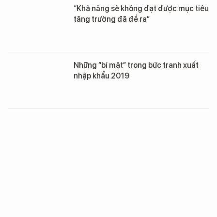
“Khả năng sẽ không đạt được mục tiêu
tăng trưởng đã đề ra”
Những “bí mật” trong bức tranh xuất
nhập khẩu 2019
Tiết kiệm nhiều, nhưng tiền không ra
được khỏi “tủ”!
Kinh tế Việt Nam 2019 - Những mảng
màu sáng tối