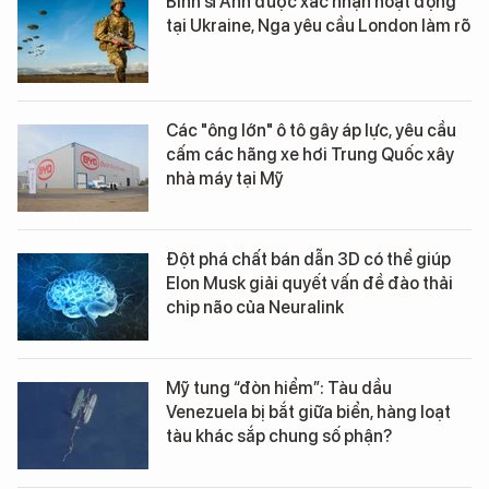
Binh sĩ Anh được xác nhận hoạt động
tại Ukraine, Nga yêu cầu London làm rõ
Các "ông lớn" ô tô gây áp lực, yêu cầu
cấm các hãng xe hơi Trung Quốc xây
nhà máy tại Mỹ
Đột phá chất bán dẫn 3D có thể giúp
Elon Musk giải quyết vấn đề đào thải
chip não của Neuralink
Mỹ tung “đòn hiểm”: Tàu dầu
Venezuela bị bắt giữa biển, hàng loạt
tàu khác sắp chung số phận?