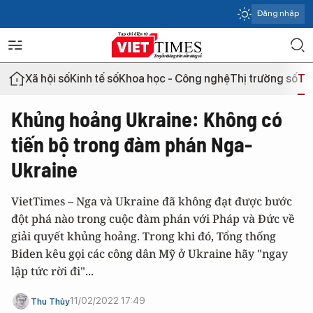
Đăng nhập
Xã hội số
Kinh tế số
Khoa học - Công nghệ
Thị trường số
Th
Khủng hoảng Ukraine: Không có
tiến bộ trong đàm phán Nga-
Ukraine
VietTimes – Nga và Ukraine đã không đạt được bước
đột phá nào trong cuộc đàm phán với Pháp và Đức về
giải quyết khủng hoảng. Trong khi đó, Tổng thống
Biden kêu gọi các công dân Mỹ ở Ukraine hãy "ngay
lập tức rời đi"...
11/02/2022 17:49
Thu Thủy