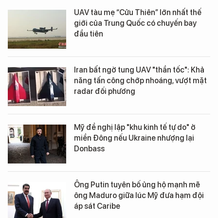
UAV tàu mẹ “Cửu Thiên” lớn nhất thế
giới của Trung Quốc có chuyến bay
đầu tiên
Iran bất ngờ tung UAV "thần tốc": Khả
năng tấn công chớp nhoáng, vượt mặt
radar đối phương
Mỹ đề nghị lập "khu kinh tế tự do" ở
miền Đông nếu Ukraine nhượng lại
Donbass
Ông Putin tuyên bố ủng hộ mạnh mẽ
ông Maduro giữa lúc Mỹ đưa hạm đội
áp sát Caribe