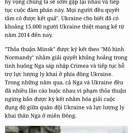
hy vọng chúng ta sẽ sớm gặp lại nhau và tiếp
tục cuộc đàm phán này. Mọi người đều quyết
tâm có được kết quả". Ukraine cho biết đã có
khoảng 15.000 người Ukraine thiệt mạng kể từ
năm 2014 đến nay.
"Thỏa thuận Minsk" được ký kết theo "Mô hình
Normandy" nhằm giải quyết khủng hoảng trong
tình huống Nga sáp nhập Crimea và tiếp tục hỗ
trợ lực lượng ly khai ở phía đông Ukraine.
Trong những năm qua, cả Nga và Ukraine đều
đã nhiều lần cáo buộc nhau vi phạm thỏa thuận
ngừng bắn được ký kết nhằm hóa giải cuộc
đụng độ giữa quân đội Ukraine và lực lượng ly
khai thân Nga ở miền Đông.