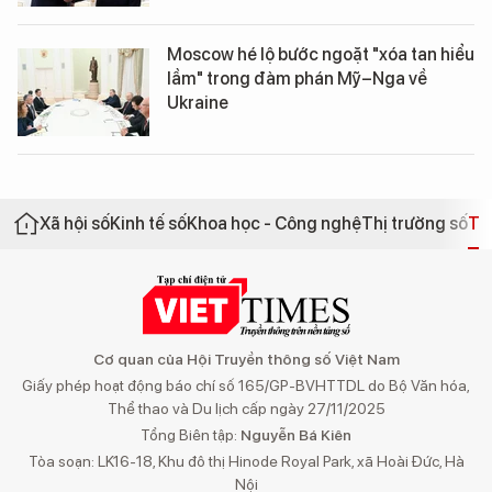
Moscow hé lộ bước ngoặt "xóa tan hiểu
lầm" trong đàm phán Mỹ–Nga về
Ukraine
Xã hội số
Kinh tế số
Khoa học - Công nghệ
Thị trường số
Th
Cơ quan của Hội Truyền thông số Việt Nam
Giấy phép hoạt động báo chí số 165/GP-BVHTTDL do Bộ Văn hóa,
Thể thao và Du lịch cấp ngày 27/11/2025
Tổng Biên tập:
Nguyễn Bá Kiên
Tòa soạn: LK16-18, Khu đô thị Hinode Royal Park, xã Hoài Đức, Hà
Nội