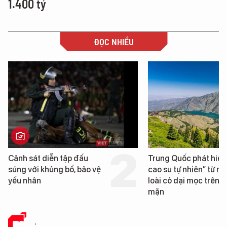
1.400 tỷ
ĐỌC NHIỀU
Trung Quốc phát hiện “mỏ
Loạt dự án bất động 
cao su tự nhiên” từ một
Đà Nẵng sắp bị kiểm t
loài cỏ dại mọc trên đất
mặn
PHÂN TÍCH