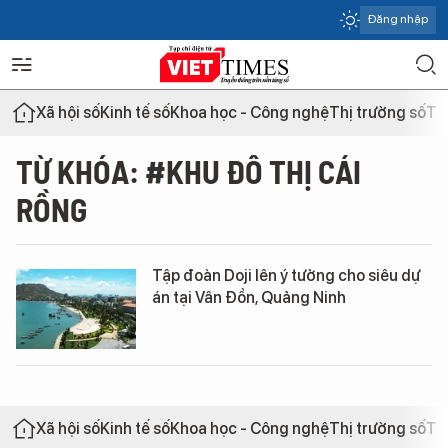
Đăng nhập
Xã hội số
Kinh tế số
Khoa học - Công nghệ
Thị trường số
Th
TỪ KHÓA: #KHU ĐÔ THỊ CÁI
RỒNG
Tập đoàn Doji lên ý tưởng cho siêu dự
án tại Vân Đồn, Quảng Ninh
Xã hội số
Kinh tế số
Khoa học - Công nghệ
Thị trường số
Th