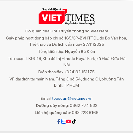
Cơ quan của Hội Truyền thông số Việt Nam
Giấy phép hoạt động báo chí số 165/GP-BVHTTDL do Bộ Văn hóa,
Thể thao và Du lịch cấp ngày 27/11/2025
Tổng Biên tập:
Nguyễn Bá Kiên
Tòa soạn: LK16-18, Khu đô thị Hinode Royal Park, xã Hoài Đức, Hà
Nội
Điện thoại/fax: (024)32 151175
VP đại diện tại miền Nam: Tầng 3, số 54, đường C1, phường Tân
Bình, TP.HCM
Email:
toasoan@viettimes.vn
Đường dây nóng:
0862 774 832
Liên hệ quảng cáo:
093 228 8166