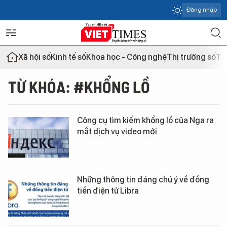
Đăng nhập
Xã hội số
Kinh tế số
Khoa học - Công nghệ
Thị trường số
Th
TỪ KHÓA: #KHỔNG LỒ
Công cụ tìm kiếm khổng lồ của Nga ra
mắt dịch vụ video mới
Những thông tin đáng chú ý về đồng
tiền điện tử Libra