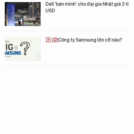
Dell ‘bán mình’ cho đại gia Nhật giá 3 tỉ
USD
Công ty Samsung lớn cỡ nào?
Tận mắt nhìn đường chân trời của
New York
Trước sức ép của Chính phủ Anh,
Facebook đã không còn trốn được
thuế, còn tại Việt Nam thì sao?