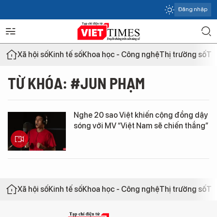
Đăng nhập
Xã hội số
Kinh tế số
Khoa học - Công nghệ
Thị trường số
Th
TỪ KHÓA: #JUN PHẠM
Nghe 20 sao Việt khiến cộng đồng dậy
sóng với MV “Việt Nam sẽ chiến thắng”
Xã hội số
Kinh tế số
Khoa học - Công nghệ
Thị trường số
Th