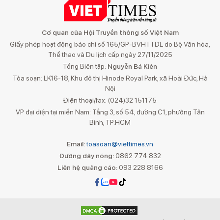
Cơ quan của Hội Truyền thông số Việt Nam
Giấy phép hoạt động báo chí số 165/GP-BVHTTDL do Bộ Văn hóa,
Thể thao và Du lịch cấp ngày 27/11/2025
Tổng Biên tập:
Nguyễn Bá Kiên
Tòa soạn: LK16-18, Khu đô thị Hinode Royal Park, xã Hoài Đức, Hà
Nội
Điện thoại/fax: (024)32 151175
VP đại diện tại miền Nam: Tầng 3, số 54, đường C1, phường Tân
Bình, TP.HCM
Email:
toasoan@viettimes.vn
Đường dây nóng:
0862 774 832
Liên hệ quảng cáo:
093 228 8166