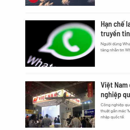
Hạn chế l
truyền ti
Người dùng Whats
tảng nhắn tin W
Việt Nam 
nghiệp q
Công nghiệp quố
thuật gắn mác '
nhập quốc tế.