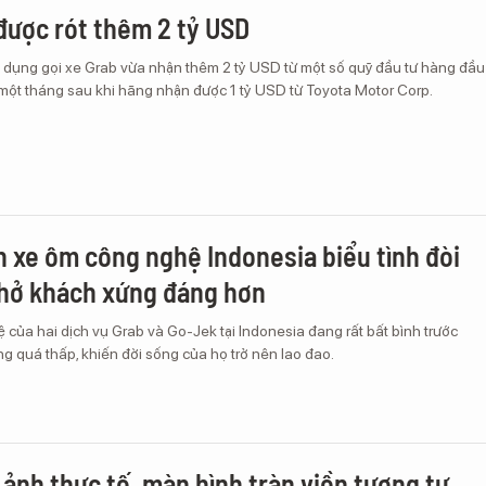
được rót thêm 2 tỷ USD
g dụng gọi xe Grab vừa nhận thêm 2 tỷ USD từ một số quỹ đầu tư hàng đầu
n một tháng sau khi hãng nhận được 1 tỷ USD từ Toyota Motor Corp.
 xe ôm công nghệ Indonesia biểu tình đòi
hở khách xứng đáng hơn
 của hai dịch vụ Grab và Go-Jek tại Indonesia đang rất bất bình trước
g quá thấp, khiến đời sống của họ trở nên lao đao.
 ảnh thực tế, màn hình tràn viền tương tự