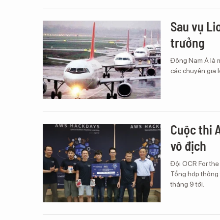
Sau vụ Li
trưởng
Đông Nam Á là m
các chuyên gia lo
Cuộc thi 
vô địch
Đội OCR For the
Tổng hợp thông t
tháng 9 tới.