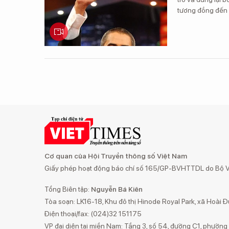
tương đồng đến 
Cơ quan của Hội Truyền thông số Việt Nam
Giấy phép hoạt động báo chí số 165/GP-BVHTTDL do Bộ Vă
Tổng Biên tập:
Nguyễn Bá Kiên
Tòa soạn: LK16-18, Khu đô thị Hinode Royal Park, xã Hoài Đ
Điện thoại/fax: (024)32 151175
VP đại diện tại miền Nam: Tầng 3, số 54, đường C1, phườn