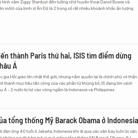
i hình xăm Ziggy Stardust đến tưởng nhớ huyền thoại David Bowie và
ên môtô của binh sĩ Ấn Độ là 2 trong số rất nhiều khoảnh khắc ấn tượng
iến thành Paris thứ hai, ISIS tìm điểm dừng
châu Á
c gia Hồi giáo lớn nhất thế giới, nhưng nắm quyền lại là chính phủ vô thần.
trở thành mục tiêu tấn công của các phần tử khủng bố, IS đang tìm cách
 Á - 2 nước bị lọt vào vòng ngắm là Indonesia và Philippines.
ủa tổng thống Mỹ Barack Obama ở Indonesi
i đàn ông 40 tuổi ở Jakarta, Indonesia khi đi qua các sân bay luôn bị cản
 bởi những người hâm mộ vì quá giống tổng thống Mỹ Barack Obama. Sự