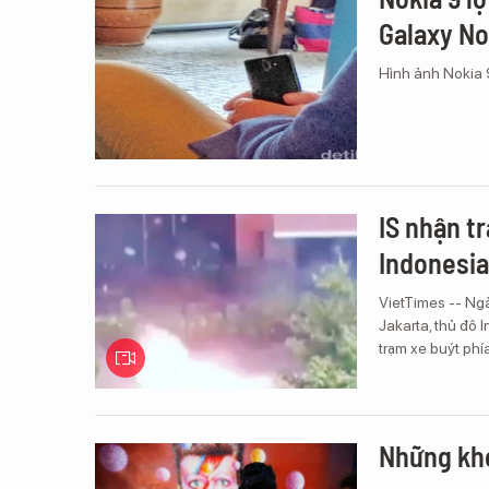
Galaxy N
Hình ảnh Nokia 9
IS nhận t
Indonesia
VietTimes -- Ngà
Jakarta, thủ đô
trạm xe buýt phí
Những kho