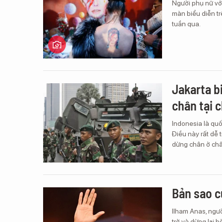
Người phụ nữ vớ
màn biểu diễn tr
tuần qua.
Jakarta b
chân tại 
Indonesia là quố
Điều này rất dễ 
dừng chân ở châu
Bản sao c
Ilham Anas, ngườ
trở và dừng lại