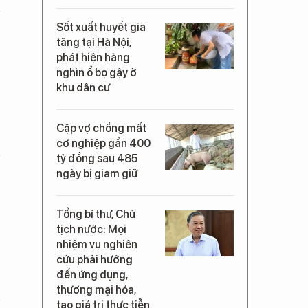
Sốt xuất huyết gia
tăng tại Hà Nội,
phát hiện hàng
nghìn ổ bọ gậy ở
khu dân cư
Cặp vợ chồng mất
cơ nghiệp gần 400
tỷ đồng sau 485
ngày bị giam giữ
Tổng bí thư, Chủ
tịch nước: Mọi
nhiệm vụ nghiên
cứu phải hướng
đến ứng dụng,
thương mại hóa,
tạo giá trị thực tiễn