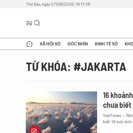
Thứ Sáu, ngày 07/08/2026, 19:11:39
XÃ HỘI SỐ
GÓC NHÌN
KINH TẾ SỐ
KHO
TỪ KHÓA: #JAKARTA
16 khoảnh
chưa biết
VietTimes -- Nhữ
biết. 16 bức ảnh