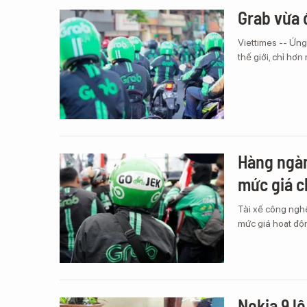
Grab vừa 
Viettimes -- Ứn
thế giới, chỉ hơ
Hàng ngàn
mức giá c
Tài xế công nghệ
mức giá hoạt độn
Nokia 9 lộ