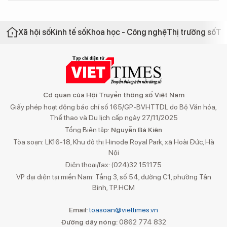
Xã hội số
Kinh tế số
Khoa học - Công nghệ
Thị trường số
Th
Cơ quan của Hội Truyền thông số Việt Nam
Giấy phép hoạt động báo chí số 165/GP-BVHTTDL do Bộ Văn hóa,
Thể thao và Du lịch cấp ngày 27/11/2025
Tổng Biên tập:
Nguyễn Bá Kiên
Tòa soạn: LK16-18, Khu đô thị Hinode Royal Park, xã Hoài Đức, Hà
Nội
Điện thoại/fax: (024)32 151175
VP đại diện tại miền Nam: Tầng 3, số 54, đường C1, phường Tân
Bình, TP.HCM
Email:
toasoan@viettimes.vn
Đường dây nóng:
0862 774 832