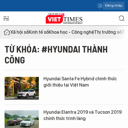
Đăng nhập
Xã hội số
Kinh tế số
Khoa học - Công nghệ
Thị trường số
Th
TỪ KHÓA: #HYUNDAI THÀNH
CÔNG
Hyundai Santa Fe Hybrid chính thức
giới thiệu tại Việt Nam
Hyundai Elantra 2019 và Tucson 2019
chính thức trình làng