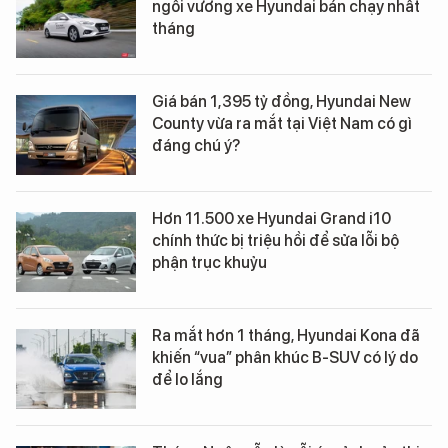
ngôi vương xe Hyundai bán chạy nhất
tháng
Giá bán 1,395 tỷ đồng, Hyundai New
County vừa ra mắt tại Việt Nam có gì
đáng chú ý?
Hơn 11.500 xe Hyundai Grand i10
chính thức bị triệu hồi để sửa lỗi bộ
phận trục khuỷu
Ra mắt hơn 1 tháng, Hyundai Kona đã
khiến “vua” phân khúc B-SUV có lý do
để lo lắng