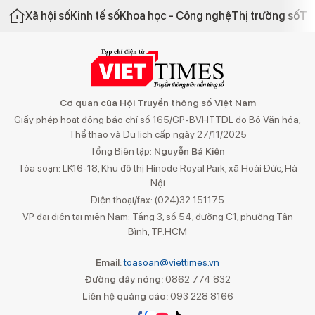
Xã hội số
Kinh tế số
Khoa học - Công nghệ
Thị trường số
Th
Cơ quan của Hội Truyền thông số Việt Nam
Giấy phép hoạt động báo chí số 165/GP-BVHTTDL do Bộ Văn hóa,
Thể thao và Du lịch cấp ngày 27/11/2025
Tổng Biên tập:
Nguyễn Bá Kiên
Tòa soạn: LK16-18, Khu đô thị Hinode Royal Park, xã Hoài Đức, Hà
Nội
Điện thoại/fax: (024)32 151175
VP đại diện tại miền Nam: Tầng 3, số 54, đường C1, phường Tân
Bình, TP.HCM
Email:
toasoan@viettimes.vn
Đường dây nóng:
0862 774 832
Liên hệ quảng cáo:
093 228 8166