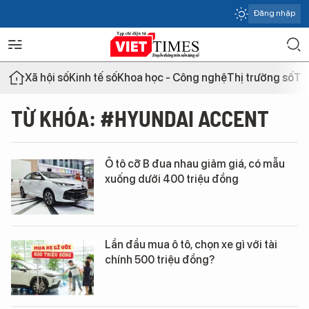
Đăng nhập
Xã hội số
Kinh tế số
Khoa học - Công nghệ
Thị trường số
Th
TỪ KHÓA: #HYUNDAI ACCENT
Ô tô cỡ B đua nhau giảm giá, có mẫu
xuống dưới 400 triệu đồng
Lần đầu mua ô tô, chọn xe gì với tài
chính 500 triệu đồng?