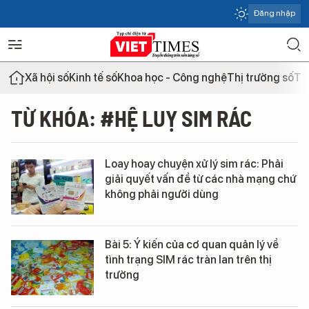
Đăng nhập
Xã hội số
Kinh tế số
Khoa học - Công nghệ
Thị trường số
Th
TỪ KHÓA: #HỆ LUỴ SIM RÁC
Loay hoay chuyện xử lý sim rác: Phải
giải quyết vấn đề từ các nhà mạng chứ
không phải người dùng
Bài 5: Ý kiến của cơ quan quản lý về
tình trạng SIM rác tràn lan trên thị
trường