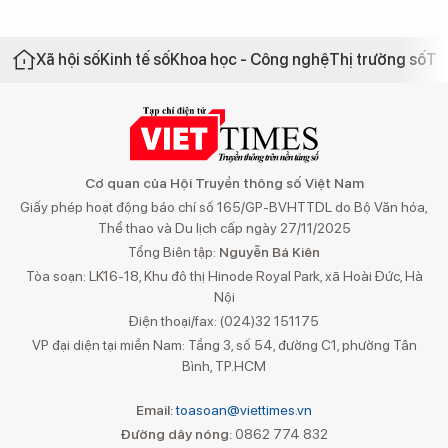
Xã hội số
Kinh tế số
Khoa học - Công nghệ
Thị trường số
Th
Cơ quan của Hội Truyền thông số Việt Nam
Giấy phép hoạt động báo chí số 165/GP-BVHTTDL do Bộ Văn hóa,
Thể thao và Du lịch cấp ngày 27/11/2025
Tổng Biên tập:
Nguyễn Bá Kiên
Tòa soạn: LK16-18, Khu đô thị Hinode Royal Park, xã Hoài Đức, Hà
Nội
Điện thoại/fax: (024)32 151175
VP đại diện tại miền Nam: Tầng 3, số 54, đường C1, phường Tân
Bình, TP.HCM
Email:
toasoan@viettimes.vn
Đường dây nóng:
0862 774 832