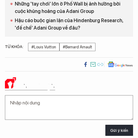
Những 'tay chơi' lớn ở Phố Wall bị ảnh hưởng bởi
cuộc khủng hoảng của Adani Group
Hậu cáo buộc gian lận của Hindenburg Research,
'đế chế' Adani Group về đâu?
TỪ KHÓA:
#Louis Vuitton
#Bernard Arnault
Ý KIẾN CỦA BẠN
Gửi ý kiến