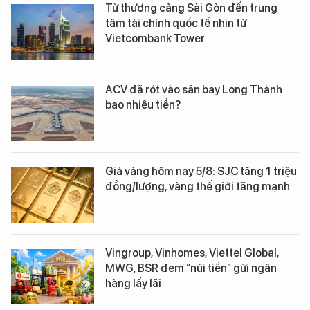
Từ thương cảng Sài Gòn đến trung
tâm tài chính quốc tế nhìn từ
Vietcombank Tower
ACV đã rót vào sân bay Long Thành
bao nhiêu tiền?
Giá vàng hôm nay 5/8: SJC tăng 1 triệu
đồng/lượng, vàng thế giới tăng mạnh
Vingroup, Vinhomes, Viettel Global,
MWG, BSR đem “núi tiền” gửi ngân
hàng lấy lãi