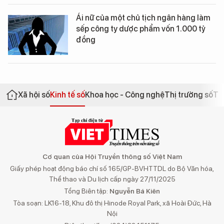
Ái nữ của một chủ tịch ngân hàng làm
sếp công ty dược phẩm vốn 1.000 tỷ
đồng
Xã hội số
Kinh tế số
Khoa học - Công nghệ
Thị trường số
Th
Cơ quan của Hội Truyền thông số Việt Nam
Giấy phép hoạt động báo chí số 165/GP-BVHTTDL do Bộ Văn hóa,
Thể thao và Du lịch cấp ngày 27/11/2025
Tổng Biên tập:
Nguyễn Bá Kiên
Tòa soạn: LK16-18, Khu đô thị Hinode Royal Park, xã Hoài Đức, Hà
Nội