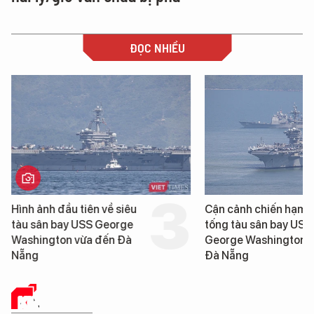
ĐỌC NHIỀU
Hình ảnh đầu tiên về siêu
Cận cảnh chiến hạm 
tàu sân bay USS George
tống tàu sân bay USS
Washington vừa đến Đà
George Washington 
Nẵng
Đà Nẵng
KINH TẾ SỐ