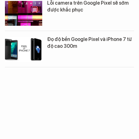
Lỗi camera trên Google Pixel sẽ sớm
được khắc phục
Đọ độ bền Google Pixel và iPhone 7 từ
độ cao 300m
Google Pixel XL đọ sức cùng LG V20
Sau khủng hoảng Note 7, Samsung vẫn
dẫn đầu về smartphone