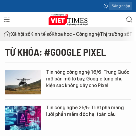
Đăng nhập
Xã hội số
Kinh tế số
Khoa học - Công nghệ
Thị trường số
Th
TỪ KHÓA: #GOOGLE PIXEL
Tin nóng công nghệ 16/6: Trung Quốc
mở bán mô tô bay, Google tung phụ
kiện sạc không dây cho Pixel
Tin công nghệ 25/5: Triệt phá mạng
lưới phần mềm độc hại toàn cầu