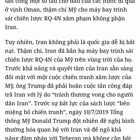
tấn công một số tàu chở dầu của các nước đi qua
ở vịnh Oman, thậm chí Mỹ cho máy bay trinh
sát chiến lược RQ-4N xâm phạm không phận
Iran.
Tuy nhiên, Iran không phải là quốc gia dễ bị bắt
nạt. Thậm chí, Iran đã bắn hạ máy bay trinh sát
chiến lược RQ-4N của Mỹ trên vùng trời của họ.
Trước khả năng và quyết tâm của Iran sẵn sàng
đối mặt với một cuộc chiến tranh xâm lược của
Mỹ, ông Trump đã phải hoãn cuộc tấn công đáp
trả Iran với lý do “tránh thương vong cho người
dân Iran”. Trước sự bất lực của sách lược “bên
miệng hố chiến tranh”, ngày 10/7/2019 Tổng
thống Mỹ Donald Trump đột nhiên đề nghị bình
thường hóa quan hệ với Iran và để ngỏ khả
năng đàm phán với Teheran mà không cần bất