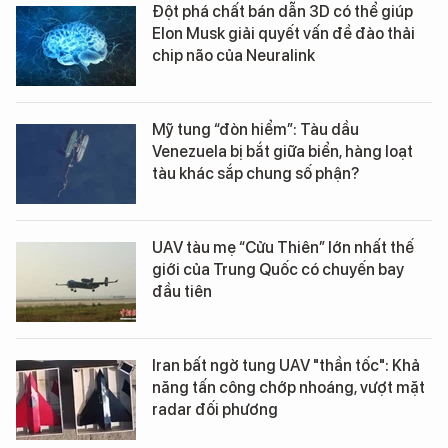
Đột phá chất bán dẫn 3D có thể giúp
Elon Musk giải quyết vấn đề đào thải
chip não của Neuralink
Mỹ tung “đòn hiểm”: Tàu dầu
Venezuela bị bắt giữa biển, hàng loạt
tàu khác sắp chung số phận?
UAV tàu mẹ “Cửu Thiên” lớn nhất thế
giới của Trung Quốc có chuyến bay
đầu tiên
Iran bất ngờ tung UAV "thần tốc": Khả
năng tấn công chớp nhoáng, vượt mặt
radar đối phương