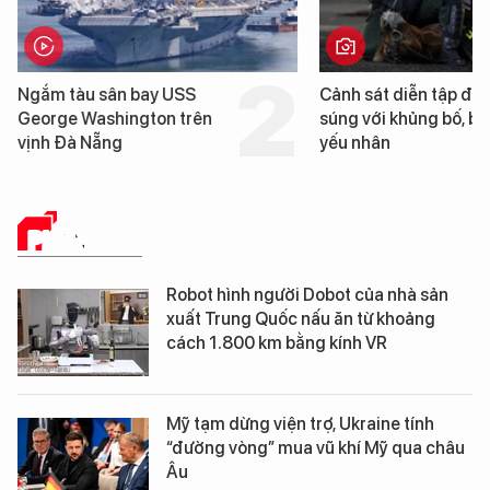
Cảnh sát diễn tập đấu
Trung Quốc phát hiện
súng với khủng bố, bảo vệ
cao su tự nhiên” từ m
yếu nhân
loài cỏ dại mọc trên đ
mặn
PHÂN TÍCH
Robot hình người Dobot của nhà sản
xuất Trung Quốc nấu ăn từ khoảng
cách 1.800 km bằng kính VR
Mỹ tạm dừng viện trợ, Ukraine tính
“đường vòng” mua vũ khí Mỹ qua châu
Âu