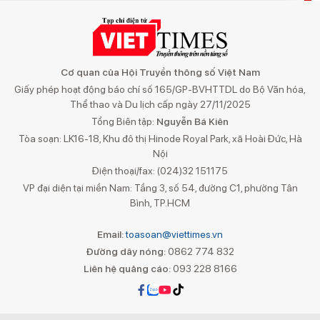
Cơ quan của Hội Truyền thông số Việt Nam
Giấy phép hoạt động báo chí số 165/GP-BVHTTDL do Bộ Văn hóa,
Thể thao và Du lịch cấp ngày 27/11/2025
Tổng Biên tập:
Nguyễn Bá Kiên
Tòa soạn: LK16-18, Khu đô thị Hinode Royal Park, xã Hoài Đức, Hà
Nội
Điện thoại/fax: (024)32 151175
VP đại diện tại miền Nam: Tầng 3, số 54, đường C1, phường Tân
Bình, TP.HCM
Email:
toasoan@viettimes.vn
Đường dây nóng:
0862 774 832
Liên hệ quảng cáo:
093 228 8166