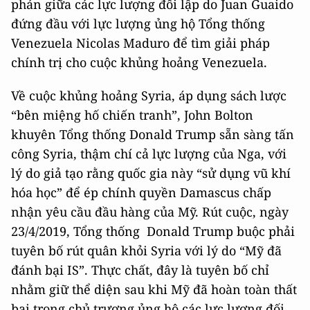
phán giữa các lực lượng đối lập do Juan Guaido
đứng đầu với lực lượng ủng hộ Tổng thống
Venezuela Nicolas Maduro để tìm giải pháp
chính trị cho cuộc khủng hoảng Venezuela.
Về cuộc khủng hoảng Syria, áp dụng sách lược
“bên miệng hố chiến tranh”, John Bolton
khuyên Tổng thống Donald Trump sẵn sàng tấn
công Syria, thậm chí cả lực lượng của Nga, với
lý do giả tạo rằng quốc gia này “sử dụng vũ khí
hóa học” để ép chính quyền Damascus chấp
nhận yêu cầu đầu hàng của Mỹ. Rút cuộc, ngày
23/4/2019, Tổng thống Donald Trump buộc phải
tuyên bố rút quân khỏi Syria với lý do “Mỹ đã
đánh bại IS”. Thực chất, đây là tuyên bố chỉ
nhằm giữ thể diện sau khi Mỹ đã hoàn toàn thất
bại trong chủ trương ủng hộ các lực lượng đối