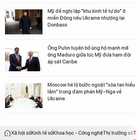
Mỹ đề nghị lập "khu kinh tế tự do" ở
miền Đông nếu Ukraine nhượng lại
Donbass
Ông Putin tuyên bố ủng hộ mạnh mẽ
ông Maduro giữa lúc Mỹ đưa hạm đội
áp sát Caribe
Moscow hé lộ bước ngoặt "xóa tan hiểu
lầm" trong đàm phán Mỹ–Nga về
Ukraine
Xã hội số
Kinh tế số
Khoa học - Công nghệ
Thị trường số
Th