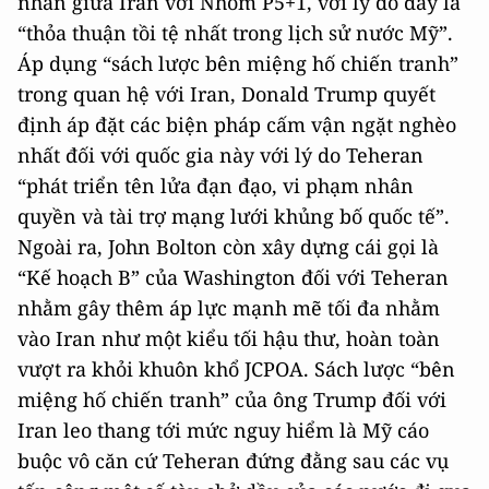
nhân giữa Iran với Nhóm P5+1, với lý do đây là
“thỏa thuận tồi tệ nhất trong lịch sử nước Mỹ”.
Áp dụng “sách lược bên miệng hố chiến tranh”
trong quan hệ với Iran, Donald Trump quyết
định áp đặt các biện pháp cấm vận ngặt nghèo
nhất đối với quốc gia này với lý do Teheran
“phát triển tên lửa đạn đạo, vi phạm nhân
quyền và tài trợ mạng lưới khủng bố quốc tế”.
Ngoài ra, John Bolton còn xây dựng cái gọi là
“Kế hoạch B” của Washington đối với Teheran
nhằm gây thêm áp lực mạnh mẽ tối đa nhằm
vào Iran như một kiểu tối hậu thư, hoàn toàn
vượt ra khỏi khuôn khổ JCPOA. Sách lược “bên
miệng hố chiến tranh” của ông Trump đối với
Iran leo thang tới mức nguy hiểm là Mỹ cáo
buộc vô căn cứ Teheran đứng đằng sau các vụ