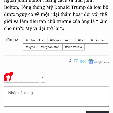
ngoài John Bolton. Bằng cách sa thải John
Bolton, Tổng thống Mỹ Donald Trump đã loại bỏ
được nguy cơ về một “đại thảm họa” đối với thế
giới và làm tiêu tan chủ trương của ông là “Làm
cho nước Mỹ vĩ đại trở lại”./.
TỪ KHÓA:
#John Bolton
#Donald Trump
#Iran
#triều tiên
#Syria
#Afghanistan
#Venezuela
Ý KIẾN CỦA BẠN