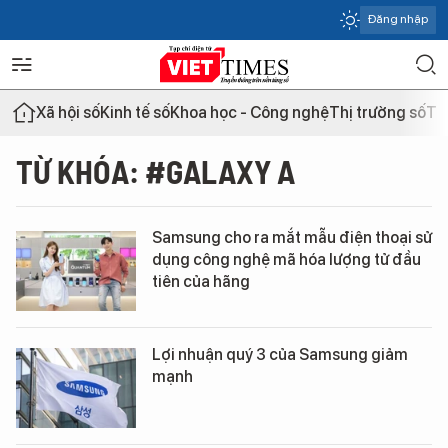
Đăng nhập
Xã hội số
Kinh tế số
Khoa học - Công nghệ
Thị trường số
Th
TỪ KHÓA: #GALAXY A
Samsung cho ra mắt mẫu điện thoại sử
dụng công nghệ mã hóa lượng tử đầu
tiên của hãng
Lợi nhuận quý 3 của Samsung giảm
mạnh