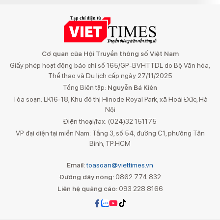
Cơ quan của Hội Truyền thông số Việt Nam
Giấy phép hoạt động báo chí số 165/GP-BVHTTDL do Bộ Văn hóa,
Thể thao và Du lịch cấp ngày 27/11/2025
Tổng Biên tập:
Nguyễn Bá Kiên
Tòa soạn: LK16-18, Khu đô thị Hinode Royal Park, xã Hoài Đức, Hà
Nội
Điện thoại/fax: (024)32 151175
VP đại diện tại miền Nam: Tầng 3, số 54, đường C1, phường Tân
Bình, TP.HCM
Email:
toasoan@viettimes.vn
Đường dây nóng:
0862 774 832
Liên hệ quảng cáo:
093 228 8166