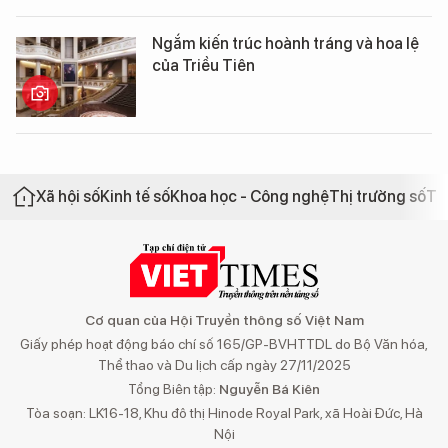
Ngắm kiến trúc hoành tráng và hoa lệ
của Triều Tiên
Xã hội số
Kinh tế số
Khoa học - Công nghệ
Thị trường số
Th
Cơ quan của Hội Truyền thông số Việt Nam
Giấy phép hoạt động báo chí số 165/GP-BVHTTDL do Bộ Văn hóa,
Thể thao và Du lịch cấp ngày 27/11/2025
Tổng Biên tập:
Nguyễn Bá Kiên
Tòa soạn: LK16-18, Khu đô thị Hinode Royal Park, xã Hoài Đức, Hà
Nội