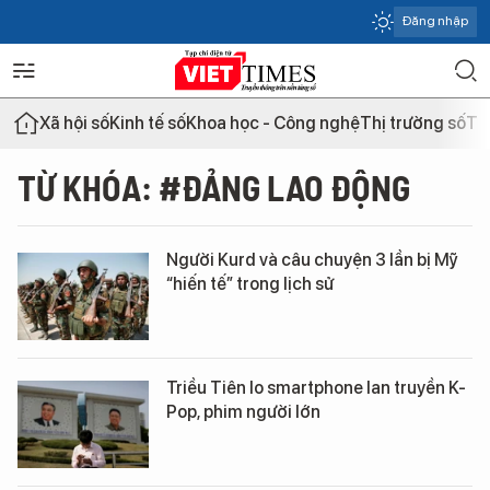
Đăng nhập
Xã hội số
Kinh tế số
Khoa học - Công nghệ
Thị trường số
Th
TỪ KHÓA: #ĐẢNG LAO ĐỘNG
Người Kurd và câu chuyện 3 lần bị Mỹ
“hiến tế” trong lịch sử
Triều Tiên lo smartphone lan truyền K-
Pop, phim người lớn