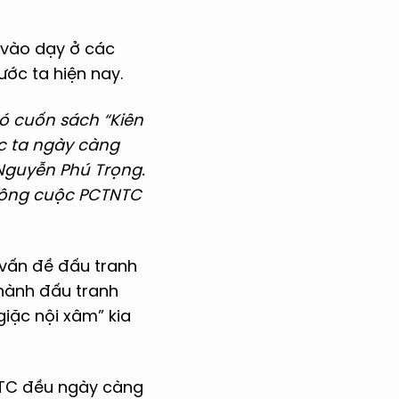
 vào dạy ở các
ớc ta hiện nay.
có cuốn sách “Kiên
c ta ngày càng
Nguyễn Phú Trọng.
 công cuộc PCTNTC
 vấn đề đấu tranh
hành đấu tranh
giặc nội xâm” kia
NTC đều ngày càng