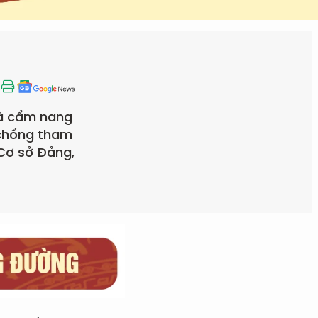
là cẩm nang
 chống tham
Cơ sở Đảng,