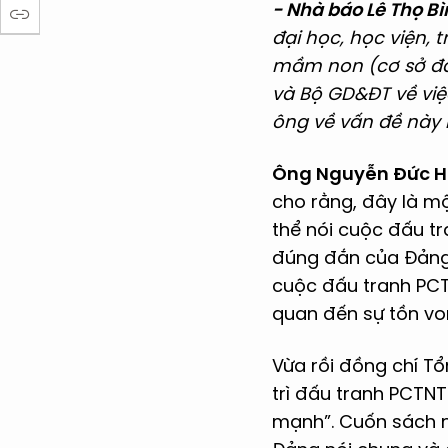
- Nhà báo Lê Thọ Bì
đại học, học viện,
mầm non (cơ sở đào
và Bộ GD&ĐT về vi
ông về vấn đề này
Ông Nguyễn Đức Hà
cho rằng, đây là mộ
thể nói cuộc đấu t
đúng đắn của Đảng 
cuộc đấu tranh PCT
quan đến sự tồn vo
Vừa rồi đồng chí Tổ
trì đấu tranh PCTN
mạnh”. Cuốn sách n