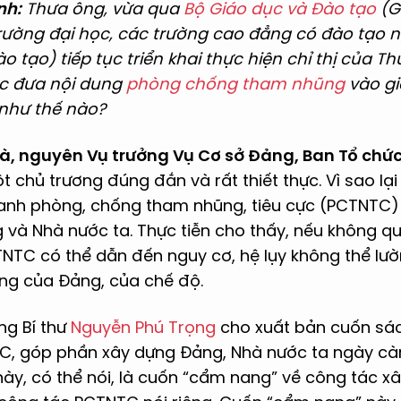
nh:
Thưa ông, vừa qua
Bộ Giáo dục và Đào tạo
(G
 trường đại học, các trường cao đẳng có đào tạo 
 tạo) tiếp tục triển khai thực hiện chỉ thị của T
ệc đưa nội dung
phòng chống tham nhũng
vào gi
 như thế nào?
, nguyên Vụ trưởng Vụ Cơ sở Đảng, Ban Tổ chứ
t chủ trương đúng đắn và rất thiết thực. Vì sao lạ
ranh phòng, chống tham nhũng, tiêu cực (PCTNTC) 
và Nhà nước ta. Thực tiễn cho thấy, nếu không qu
NTC có thể dẫn đến nguy cơ, hệ lụy không thể lườn
ng của Đảng, của chế độ.
ng Bí thư
Nguyễn Phú Trọng
cho xuất bản cuốn sách
TC, góp phần xây dựng Đảng, Nhà nước ta ngày cà
ày, có thể nói, là cuốn “cẩm nang” về công tác x