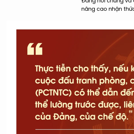
Đảng nói chung và 
nâng cao nhận thức