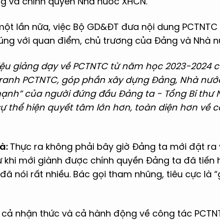
g và chính quyền Nhà nước XHCN.
một lần nữa, việc Bộ GD&ĐT đưa nội dung PCTNTC
đúng với quan điểm, chủ trương của Đảng và Nhà nư
 liệu giảng dạy về PCTNTC từ năm học 2023-2024 
u tranh PCTNTC, góp phần xây dựng Đảng, Nhà nướ
ạnh” của người đứng đầu Đảng ta - Tổng Bí thư 
sự thể hiện quyết tâm lớn hơn, toàn diện hơn về
à:
Thực ra không phải bây giờ Đảng ta mới đặt ra
khi mới giành được chính quyền Đảng ta đã tiến 
đã nói rất nhiều. Bác gọi tham nhũng, tiêu cực là “
y cả nhận thức và cả hành động về công tác PCT