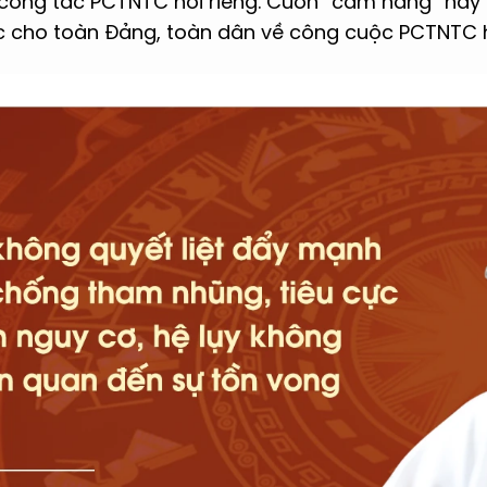
công tác PCTNTC nói riêng. Cuốn “cẩm nang” này c
 cho toàn Đảng, toàn dân về công cuộc PCTNTC h