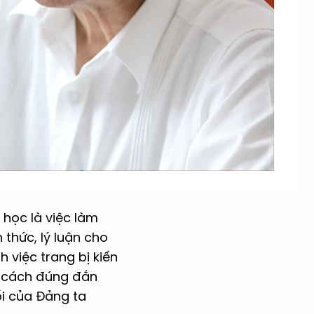
 học là việc làm
 thức, lý luận cho
h việc trang bị kiến
t cách đúng đắn
ối của Đảng ta