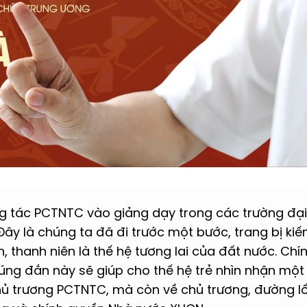
ng tác PCTNTC vào giảng dạy trong các trường đại
Đây là chúng ta đã đi trước một bước, trang bị kiến
iên, thanh niên là thế hệ tương lai của đất nước. Chín
đúng đắn này sẽ giúp cho thế hệ trẻ nhìn nhận mộ
hủ trương PCTNTC, mà còn về chủ trương, đường l