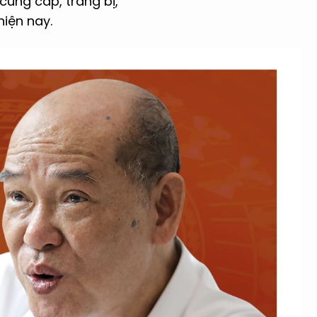
ung cấp, trang bị,
iện nay.