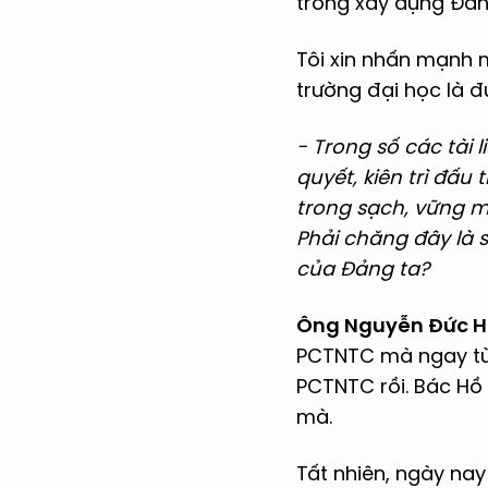
trong xây dựng Đản
Tôi xin nhấn mạnh 
trường đại học là 
- Trong số các tài
quyết, kiên trì đấ
trong sạch, vững m
Phải chăng đây là 
của Đảng ta?
Ông Nguyễn Đức H
PCTNTC mà ngay từ 
PCTNTC rồi. Bác Hồ 
mà.
Tất nhiên, ngày na