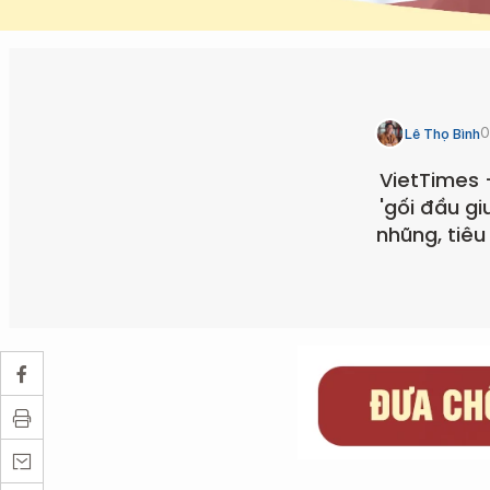
0
Lê Thọ Bình
VietTimes 
'gối đầu g
nhũng, tiê