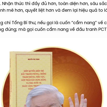
 Nhận thức thì đầy đủ hơn, toàn diện hơn, sâu sắ
 mẽ hơn, quyết liệt hơn và đem lại hiệu quả to l
 chí Tổng Bí thư, nếu gọi là cuốn “cẩm nang” về 
ng đúng; mà gọi cuốn cẩm nang về đấu tranh PCT