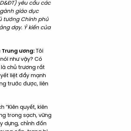
D&ĐT) yêu cầu các
ngành giáo dục
hủ tướng Chính phủ
ảng dạy. Ý kiến của
c Trung ương:
Tôi
i nói như vậy? Có
là chủ trương rất
yết liệt đẩy mạnh
g trước được, liên
 “Kiên quyết, kiên
ng trong sạch, vững
ây dựng, chỉnh đốn