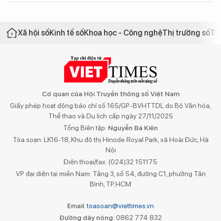
Xã hội số
Kinh tế số
Khoa học - Công nghệ
Thị trường số
Th
Cơ quan của Hội Truyền thông số Việt Nam
Giấy phép hoạt động báo chí số 165/GP-BVHTTDL do Bộ Văn hóa,
Thể thao và Du lịch cấp ngày 27/11/2025
Tổng Biên tập:
Nguyễn Bá Kiên
Tòa soạn: LK16-18, Khu đô thị Hinode Royal Park, xã Hoài Đức, Hà
Nội
Điện thoại/fax: (024)32 151175
VP đại diện tại miền Nam: Tầng 3, số 54, đường C1, phường Tân
Bình, TP.HCM
Email:
toasoan@viettimes.vn
Đường dây nóng:
0862 774 832