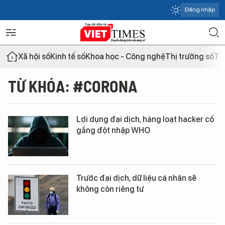
Đăng nhập
Xã hội số
Kinh tế số
Khoa học - Công nghệ
Thị trường số
Th
TỪ KHÓA: #CORONA
Lợi dụng đại dịch, hàng loạt hacker cố
gắng đột nhập WHO
Trước đại dịch, dữ liệu cá nhân sẽ
không còn riêng tư