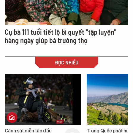
Cụ bà 111 tuổi tiết lộ bí quyết "tập luyện"
hàng ngày giúp bà trường thọ
ĐỌC NHIỀU
Trung Quốc phát hiện “mỏ
Loạt dự án bất động 