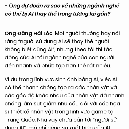
- Ô
ng dự đoán ra sao về những ngành nghề
có thể bị AI thay thế trong tương lai gần?
Ông Đặng Hải Lộc
: Mọi người thường hay nói
rằng “người sử dụng AI sẽ thay thế người
không biết dùng AI”, nhưng theo tôi thì tác
động của AI tới ngành nghề của con người
đến nhanh và phức tạp hơn thế rất nhiều.
Ví dụ trong lĩnh vực sinh ảnh bằng AI, việc AI
có thể nhanh chóng tạo ra các nhân vật và
các góc độ khác nhau của nhân vật đã nhanh
chóng làm sụt giảm nhu cầu đối với các họa
sĩ thiết kế nhân vật trong lĩnh vực game tại
Trung Quốc. Như vậy chưa cần tới “người sử
dụng AI”, mà chỉ riêng sự xuất hiện của AI