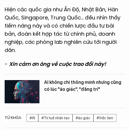
Hiện các quốc gia như Ấn Độ, Nhật Bản, Hàn
Quốc, Singapore, Trung Quốc… đều nhìn thấy
tiềm năng này và có chiến lược đầu tư bài
bản, đoàn kết hợp tác từ chính phủ, doanh
nghiệp, các phòng lab nghiên cứu tới người
dân.
-
Xin cảm ơn ông về cuộc trao đổi này!
AI không chỉ thông minh nhưng cũng
có lúc "ảo giác", "đãng trí"
TỪ KHÓA:
#AI
#Trí tuệ nhân tạo
#ảo giác
#Việc làm