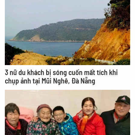
3 nữ du khách bị sóng cuốn mất tích khi
chụp ảnh tại Mũi Nghê, Đà Nẵng