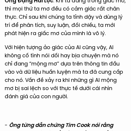
Ông Đặng Hải Lộc
: Khi ta đang trong giấc mơ,
thì mọi thứ ta mơ đều có cảm giác rất chân
thực. Chỉ sau khi chúng ta tỉnh dậy và dùng lý
trí để phân tích, suy luận, đối chiếu, ta mới
phát hiện ra giấc mơ của mình là vô lý.
Với hiện tượng ảo giác của AI cũng vậy, AI
không cố tình nói dối hay bịa chuyện mà nó
chỉ đang “mộng mơ” dựa trên thông tin đầu
vào và dữ liệu huấn luyện mà ta đã cung cấp
cho nó. Vấn đề xảy ra khi những gì AI mộng
mơ bị sai lệch so với thực tế dưới cái nhìn
đánh giá của con người.
-
Ông từng dẫn chứng Tim Cook nói rằng