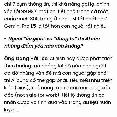
chỉ 7 cụm thông tin, thì khả năng gọi lại chính
xác tới 99,99% một chi tiết nhỏ trong cả một
cuốn sách 300 trang ở các LLM tốt nhất như
Gemini Pro 1.5 là tốt hơn con người rất nhiều.
-
Ngoài “ảo giác” và “đãng trí” thì AI còn
những điểm yếu nào nữa không?
Ông Đặng Hải Lộc
: AI hiện nay được phát triển
theo hướng mô phỏng lại bộ não con người,
do đó những vấn đề mà con người gặp phải
thì AI cũng có thể gặp phải. Tiêu biểu như thiên
kiến (bias), khả năng tạo ra các nội dung xấu
độc (not safe for work), tiết lộ thông tin cá
nhân được vô tình đưa vào trong dữ liệu huấn
luyện…