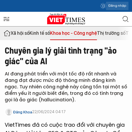
Đăng nhập
Xã hội số
Kinh tế số
Khoa học - Công nghệ
Thị trường số
Th
Chuyên gia lý giải tình trạng "ảo
giác" của AI
AI đang phát triển với một tốc độ rất nhanh và
đang đạt được mức độ thông minh đáng kinh
ngạc. Tuy nhiên công nghệ này cũng tồn tại một số
điểm yếu ít người biết đến, trong đó có tình trạng
gọi là ảo giác (hallucination).
22/06/2024 04:17
Đăng Khoa
VietTimes đã có cuộc trao đổi với chuyên gia