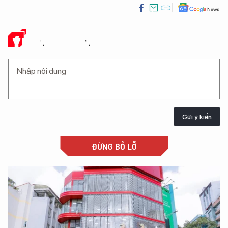
Ý KIẾN CỦA BẠN
Gửi ý kiến
ĐỪNG BỎ LỠ