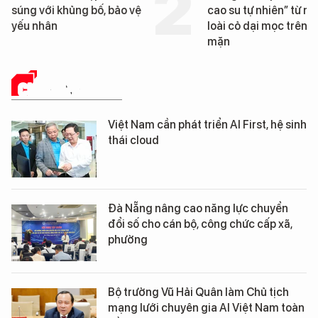
cao su tự nhiên” từ một
Đà Nẵng sắp bị kiểm t
loài cỏ dại mọc trên đất
mặn
CHUYỂN ĐỔI SỐ
Việt Nam cần phát triển AI First, hệ sinh
thái cloud
Đà Nẵng nâng cao năng lực chuyển
đổi số cho cán bộ, công chức cấp xã,
phường
Bộ trưởng Vũ Hải Quân làm Chủ tịch
mạng lưới chuyên gia AI Việt Nam toàn