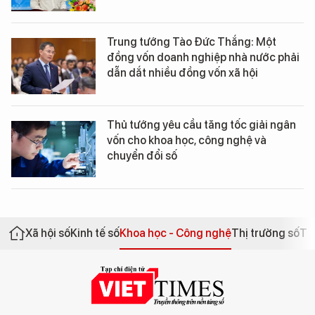
Trung tướng Tào Đức Thắng: Một
đồng vốn doanh nghiệp nhà nước phải
dẫn dắt nhiều đồng vốn xã hội
Thủ tướng yêu cầu tăng tốc giải ngân
vốn cho khoa học, công nghệ và
chuyển đổi số
Xã hội số
Kinh tế số
Khoa học - Công nghệ
Thị trường số
Th