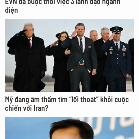
EVN đã buộc thôi việc 3 lãnh đạo ngành
điện
Mỹ đang âm thầm tìm “lối thoát” khỏi cuộc
chiến với Iran?