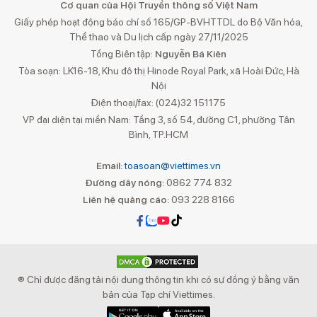
Cơ quan của Hội Truyền thông số Việt Nam
Giấy phép hoạt động báo chí số 165/GP-BVHTTDL do Bộ Văn hóa,
Thể thao và Du lịch cấp ngày 27/11/2025
Tổng Biên tập:
Nguyễn Bá Kiên
Tòa soạn: LK16-18, Khu đô thị Hinode Royal Park, xã Hoài Đức, Hà
Nội
Điện thoại/fax: (024)32 151175
VP đại diện tại miền Nam: Tầng 3, số 54, đường C1, phường Tân
Bình, TP.HCM
Email:
toasoan@viettimes.vn
Đường dây nóng:
0862 774 832
Liên hệ quảng cáo:
093 228 8166
® Chỉ được đăng tải nội dung thông tin khi có sự đồng ý bằng văn
bản của Tạp chí Viettimes.