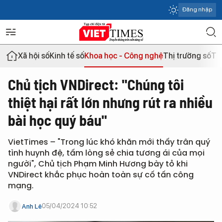
Đăng nhập
Xã hội số
Kinh tế số
Khoa học - Công nghệ
Thị trường số
Th
Chủ tịch VNDirect: "Chúng tôi
thiệt hại rất lớn nhưng rút ra nhiều
bài học quý báu"
VietTimes – "Trong lúc khó khăn mới thấy trân quý
tình huynh đệ, tấm lòng sẻ chia tương ái của mọi
người", Chủ tịch Phạm Minh Hương bày tỏ khi
VNDirect khắc phục hoàn toàn sự cố tấn công
mạng.
05/04/2024 10:52
Anh Lê