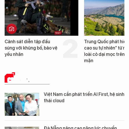
Trung Quốc phát hiện “mỏ
Loạt dự án bất động 
cao su tự nhiên” từ một
Đà Nẵng sắp bị kiểm 
loài cỏ dại mọc trên đất
mặn
CHUYỂN ĐỔI SỐ
Việt Nam cần phát triển AI First, hệ sinh
thái cloud
Đà Nẵng nâng cao năng lực chuyển