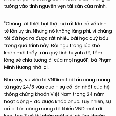
tưởng vào tính nguyên vẹn tài sản của mình.
"Chúng tôi thiệt hại thật sự rất lớn cả về kinh
tế lẫn uy tín. Nhưng nó không lãng phí, vì chúng
tôi đã học ra được rất nhiều bài học quý báu
trong quá trình này. Đội ngũ trong lúc khó
khăn mới thấy trân quý tình huynh đệ, tấm
lòng sẻ chia tương ái của mọi người", bà Phạm
Minh Hương nhớ lại.
Như vậy, vụ việc bị VNDirect bị tấn công mạng
từ ngày 24/3 vừa qua - sự cố lớn nhất của hệ
thống chứng khoán Việt Nam trong 24 năm
hoạt động - đã được khắc phục. Tuy nhiên, sự
cố bị tấn công mạng đã khiến VNDirect rời
khỏi top 3 về thị phần môi giới chứng khoán