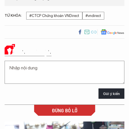
TỪ KHÓA:
#CTCP Chứng khoán VNDirect
#vndirect
Ý KIẾN CỦA BẠN
Gửi ý kiến
ĐỪNG BỎ LỠ