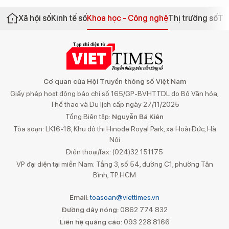
Xã hội số
Kinh tế số
Khoa học - Công nghệ
Thị trường số
Th
Cơ quan của Hội Truyền thông số Việt Nam
Giấy phép hoạt động báo chí số 165/GP-BVHTTDL do Bộ Văn hóa,
Thể thao và Du lịch cấp ngày 27/11/2025
Tổng Biên tập:
Nguyễn Bá Kiên
Tòa soạn: LK16-18, Khu đô thị Hinode Royal Park, xã Hoài Đức, Hà
Nội
Điện thoại/fax: (024)32 151175
VP đại diện tại miền Nam: Tầng 3, số 54, đường C1, phường Tân
Bình, TP.HCM
Email:
toasoan@viettimes.vn
Đường dây nóng:
0862 774 832
Liên hệ quảng cáo:
093 228 8166