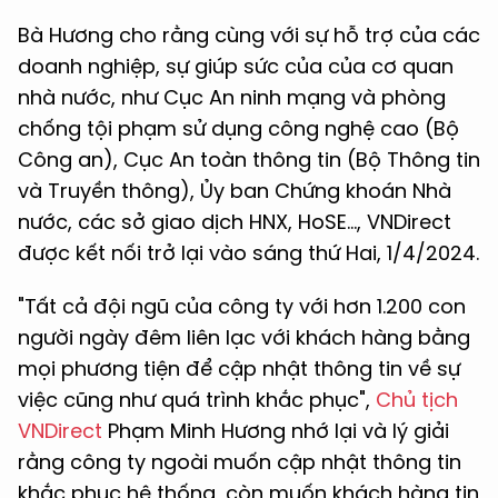
Bà Hương cho rằng cùng với sự hỗ trợ của các
doanh nghiệp, sự giúp sức của của c
ơ quan
nhà nước, như Cục An ninh mạng và phòng
chống tội phạm sử dụng công nghệ cao (Bộ
Công an), Cục An toàn thông tin (Bộ Thông tin
và Truyền thông), Ủy ban Chứng khoán Nhà
nước, các sở giao dịch HNX, HoSE...,
VNDirect
được kết
nối trở lại vào sáng thứ Hai, 1/4/2024.
"Tất cả đội ngũ của công ty với hơn 1.200 con
người ngày đêm liên lạc với khách hàng bằng
mọi phương tiện để cập nhật thông tin về sự
việc cũng như quá trình khắc phục",
Chủ tịch
VNDirect
Phạm Minh Hương nhớ lại và lý giải
rằng công ty ngoài muốn cập nhật thông tin
khắc phục hệ thống, còn muốn khách hàng tin