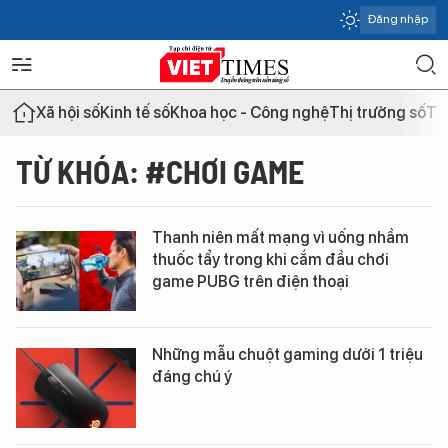
Đăng nhập
Xã hội số
Kinh tế số
Khoa học - Công nghệ
Thị trường số
Th
TỪ KHÓA: #CHƠI GAME
Thanh niên mất mạng vì uống nhầm
thuốc tẩy trong khi cắm đầu chơi
game PUBG trên điện thoại
Những mẫu chuột gaming dưới 1 triệu
đáng chú ý