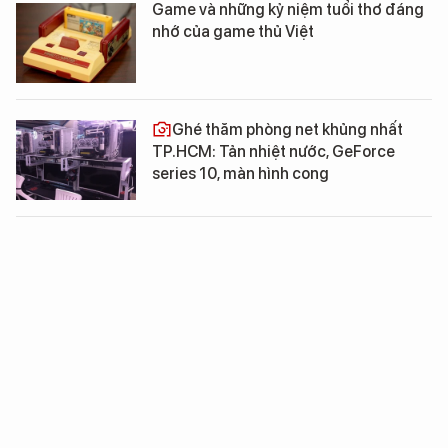
Game và những kỷ niệm tuổi thơ đáng
nhớ của game thủ Việt
Ghé thăm phòng net khủng nhất
TP.HCM: Tản nhiệt nước, GeForce
series 10, màn hình cong
GUESS - Hệ thống đánh giá game mới
7 tuyệt chiêu sử dụng Facebook 90%
bạn chưa biết