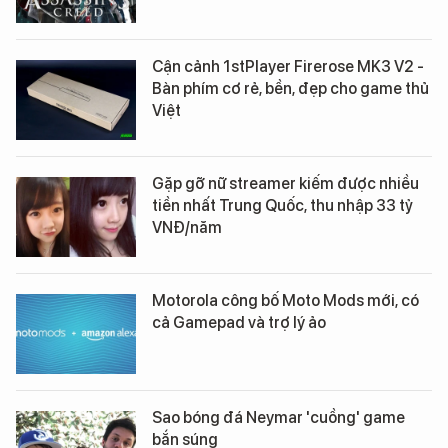
Cận cảnh 1stPlayer Firerose MK3 V2 -
Bàn phím cơ rẻ, bền, đẹp cho game thủ
Việt
Gặp gỡ nữ streamer kiếm được nhiều
tiền nhất Trung Quốc, thu nhập 33 tỷ
VNĐ/năm
Motorola công bố Moto Mods mới, có
cả Gamepad và trợ lý ảo
Sao bóng đá Neymar 'cuồng' game
bắn súng