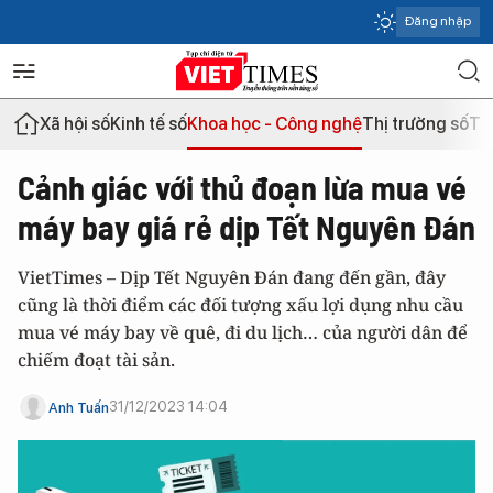
Đăng nhập
Xã hội số
Kinh tế số
Khoa học - Công nghệ
Thị trường số
Th
Cảnh giác với thủ đoạn lừa mua vé
máy bay giá rẻ dịp Tết Nguyên Đán
VietTimes – Dịp Tết Nguyên Đán đang đến gần, đây
cũng là thời điểm các đối tượng xấu lợi dụng nhu cầu
mua vé máy bay về quê, đi du lịch… của người dân để
chiếm đoạt tài sản.
31/12/2023 14:04
Anh Tuấn