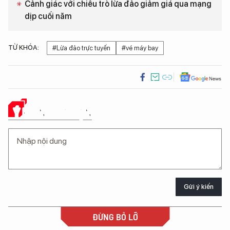
Cảnh giác với chiêu trò lừa đảo giảm giá qua mạng
dịp cuối năm
TỪ KHÓA:
#Lừa đảo trực tuyến
#vé máy bay
Ý KIẾN CỦA BẠN
Gửi ý kiến
ĐỪNG BỎ LỠ