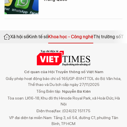
Xã hội số
Kinh tế số
Khoa học - Công nghệ
Thị trường số
Th
Cơ quan của Hội Truyền thông số Việt Nam
Giấy phép hoạt động báo chí số 165/GP-BVHTTDL do Bộ Văn hóa,
Thể thao và Du lịch cấp ngày 27/11/2025
Tổng Biên tập:
Nguyễn Bá Kiên
Tòa soạn: LK16-18, Khu đô thị Hinode Royal Park, xã Hoài Đức, Hà
Nội
Điện thoại/fax: (024)32 151175
VP đại diện tại miền Nam: Tầng 3, số 54, đường C1, phường Tân
Bình, TP.HCM