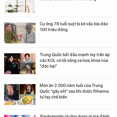
Cụ ông 78 tuổi suýt bị kẻ xấu lừa đảo
100 triệu đồng
Trung Quốc bắt đầu mạnh tay trấn áp
các KOL có lối sống xa hoa, khoe của
"độc hại"
Món ăn 2.000 năm tuổi của Trung
Quốc "gây sốt" sau khi được Rihanna
tự tay chế biến
Xiaohongshu là ứng dụng gì mà đánh