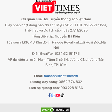
Cơ quan của Hội Truyền thông số Việt Nam
Giấy phép hoạt động báo chí số 165/GP-BVHTTDL do Bộ Văn hóa,
Thể thao và Du lịch cấp ngày 27/11/2025
Tổng Biên tập:
Nguyễn Bá Kiên
Tòa soạn: LK16-18, Khu đô thị Hinode Royal Park, xã Hoài Đức, Hà
Nội
Điện thoại/fax: (024)32 151175
VP đại diện tại miền Nam: Tầng 3, số 54, đường C1, phường Tân
Bình, TP.HCM
Email:
toasoan@viettimes.vn
Đường dây nóng:
0862 774 832
Liên hệ quảng cáo:
093 228 8166