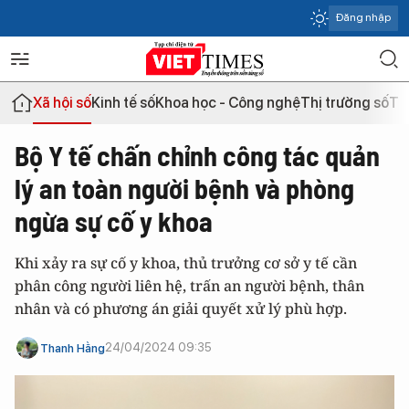
Đăng nhập
Xã hội số
Kinh tế số
Khoa học - Công nghệ
Thị trường số
Th
Bộ Y tế chấn chỉnh công tác quản
lý an toàn người bệnh và phòng
ngừa sự cố y khoa
Khi xảy ra sự cố y khoa, thủ trưởng cơ sở y tế cần
phân công người liên hệ, trấn an người bệnh, thân
nhân và có phương án giải quyết xử lý phù hợp.
24/04/2024 09:35
Thanh Hằng