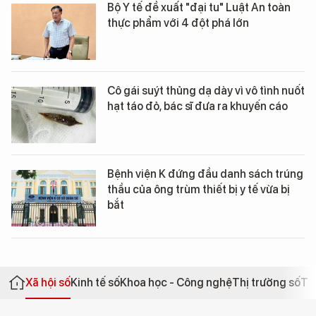
Bộ Y tế đề xuất "đại tu" Luật An toàn
thực phẩm với 4 đột phá lớn
Cô gái suýt thủng dạ dày vì vô tình nuốt
hạt táo đỏ, bác sĩ đưa ra khuyến cáo
Bệnh viện K đứng đầu danh sách trúng
thầu của ông trùm thiết bị y tế vừa bị
bắt
Xã hội số
Kinh tế số
Khoa học - Công nghệ
Thị trường số
Th