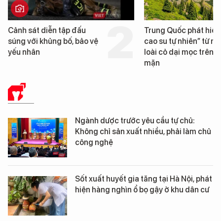
Trung Quốc phát hiện “mỏ
Loạt dự án bất 
cao su tự nhiên” từ một
Đà Nẵng sắp bị 
loài cỏ dại mọc trên đất
mặn
Y TẾ
Ngành dược trước yêu cầu tự chủ:
Không chỉ sản xuất nhiều, phải làm chủ
công nghệ
Sốt xuất huyết gia tăng tại Hà Nội, phát
hiện hàng nghìn ổ bọ gậy ở khu dân cư