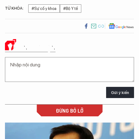
TỪ KHÓA:
#Sự cố y khoa
#Bộ Y tế
Ý KIẾN CỦA BẠN
Gửi ý kiến
ĐỪNG BỎ LỠ