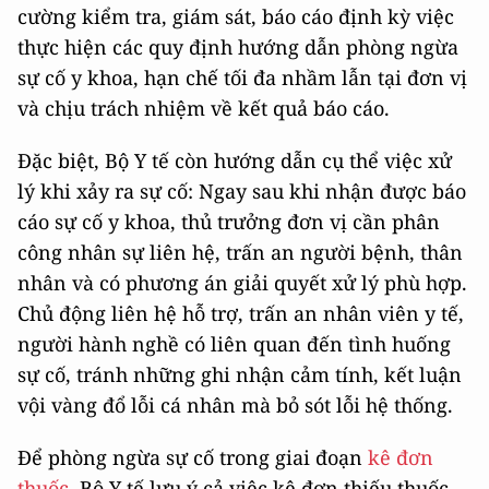
cường kiểm tra, giám sát, báo cáo định kỳ việc
thực hiện các quy định hướng dẫn phòng ngừa
sự cố y khoa, hạn chế tối đa nhầm lẫn tại đơn vị
và chịu trách nhiệm về kết quả báo cáo.
Đặc biệt, Bộ Y tế còn hướng dẫn cụ thể việc xử
lý khi xảy ra sự cố: Ngay sau khi nhận được báo
cáo sự cố y khoa, thủ trưởng đơn vị cần phân
công nhân sự liên hệ, trấn an người bệnh, thân
nhân và có phương án giải quyết xử lý phù hợp.
Chủ động liên hệ hỗ trợ, trấn an nhân viên y tế,
người hành nghề có liên quan đến tình huống
sự cố, tránh những ghi nhận cảm tính, kết luận
vội vàng đổ lỗi cá nhân mà bỏ sót lỗi hệ thống.
Để phòng ngừa sự cố trong giai đoạn
kê đơn
thuốc
, Bộ Y tế lưu ý cả việc kê đơn thiếu thuốc