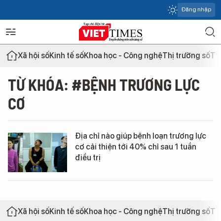
Đăng nhập
Xã hội số
Kinh tế số
Khoa học - Công nghệ
Thị trường số
Th
TỪ KHÓA: #BỆNH TRƯƠNG LỰC
CƠ
Địa chỉ nào giúp bệnh loạn trương lực
cơ cải thiện tới 40% chỉ sau 1 tuần
điều trị
Xã hội số
Kinh tế số
Khoa học - Công nghệ
Thị trường số
Th