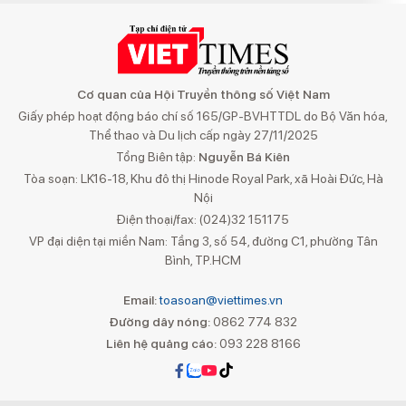
Cơ quan của Hội Truyền thông số Việt Nam
Giấy phép hoạt động báo chí số 165/GP-BVHTTDL do Bộ Văn hóa,
Thể thao và Du lịch cấp ngày 27/11/2025
Tổng Biên tập:
Nguyễn Bá Kiên
Tòa soạn: LK16-18, Khu đô thị Hinode Royal Park, xã Hoài Đức, Hà
Nội
Điện thoại/fax: (024)32 151175
VP đại diện tại miền Nam: Tầng 3, số 54, đường C1, phường Tân
Bình, TP.HCM
Email:
toasoan@viettimes.vn
Đường dây nóng:
0862 774 832
Liên hệ quảng cáo:
093 228 8166