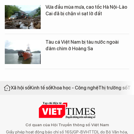
Vừa đầu mùa mưa, cao tốc Hà Nội-Lào
Cai đã bị chặn vì sạt lở đất
Tàu cá Việt Nam bị tàu nước ngoài
đâm chìm ở Hoàng Sa
Xã hội số
Kinh tế số
Khoa học - Công nghệ
Thị trường số
Th
Cơ quan của Hội Truyền thông số Việt Nam
Giấy phép hoạt động báo chí số 165/GP-BVHTTDL do Bộ Văn hóa,