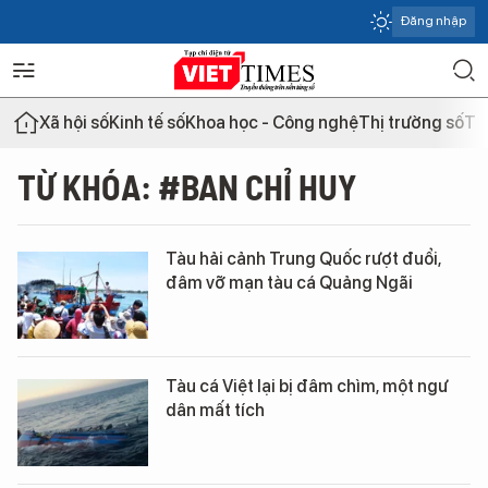
Đăng nhập
Xã hội số
Kinh tế số
Khoa học - Công nghệ
Thị trường số
Th
TỪ KHÓA: #BAN CHỈ HUY
Tàu hải cảnh Trung Quốc rượt đuổi,
đâm vỡ mạn tàu cá Quảng Ngãi
Tàu cá Việt lại bị đâm chìm, một ngư
dân mất tích