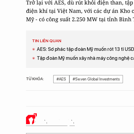
Trở lại với AES, dù rút khỏi điện than, tậ
điện khí tại Việt Nam, với các dự án Kho
Mỹ - có công suất 2.250 MW tại tỉnh Bình 
TIN LIÊN QUAN
AES: Sơ phác tập đoàn Mỹ muốn rót 13 tỉ USD
Tập đoàn Mỹ muốn xây nhà máy công nghệ ca
TỪ KHÓA:
#AES
#Se.ven Global Investments
Ý KIẾN CỦA BẠN