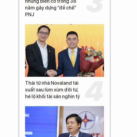
những biến cố trong 38
năm gây dựng “đế chế”
PNJ
Thái tử nhà Novaland tái
xuất sau lùm xùm đời tư,
hé lộ khối tài sản nghìn tỷ