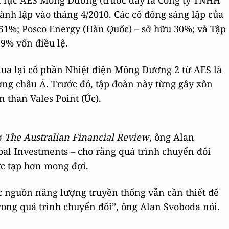
 lực AES Mông Dương (trước đây là Công ty TNHH
nh lập vào tháng 4/2010. Các cổ đông sáng lập của
51%; Posco Energy (Hàn Quốc) – sở hữu 30%; và Tập
9% vốn điều lệ.
mua lại cổ phần Nhiệt điện Mông Dương 2 từ AES là
ờng châu Á. Trước đó, tập đoàn này từng gây xôn
 than Vales Point (Úc).
tờ
The Australian Financial Review
, ông Alan
al Investments – cho rằng quá trình chuyển đổi
ức tạp hơn mong đợi.
ác nguồn năng lượng truyền thống vẫn cần thiết để
ong quá trình chuyển đổi”, ông Alan Svoboda nói.