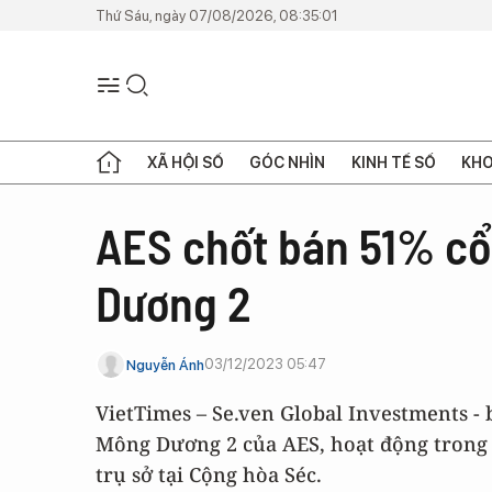
Thứ Sáu, ngày 07/08/2026, 08:35:01
XÃ HỘI SỐ
GÓC NHÌN
KINH TẾ SỐ
KHO
AES chốt bán 51% cổ
Dương 2
03/12/2023 05:47
Nguyễn Ánh
VietTimes – Se.ven Global Investments 
Mông Dương 2 của AES, hoạt động trong 
trụ sở tại Cộng hòa Séc.