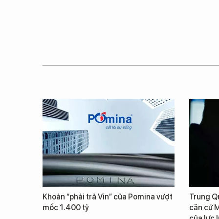
Khoản “phải trả Vin” của Pomina vượt
Trung Qu
mốc 1.400 tỷ
căn cứ M
của lực 