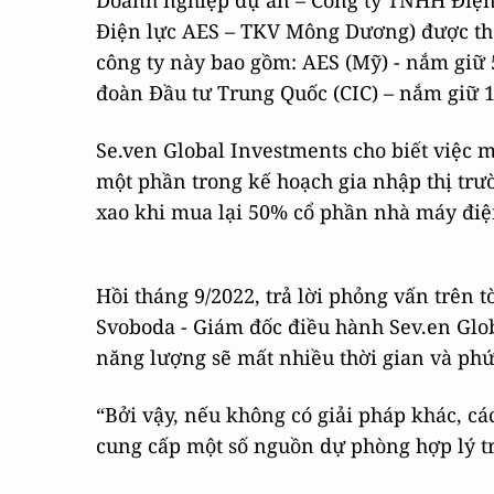
Doanh nghiệp dự án – Công ty TNHH Điện
Điện lực AES – TKV Mông Dương) được thà
công ty này bao gồm: AES (Mỹ) - nắm giữ 
đoàn Đầu tư Trung Quốc (CIC) – nắm giữ 1
Se.ven Global Investments cho biết việc 
một phần trong kế hoạch gia nhập thị trư
xao khi mua lại 50% cổ phần nhà máy điện
Hồi tháng 9/2022, trả lời phỏng vấn trên 
Svoboda - Giám đốc điều hành Sev.en Glob
năng lượng sẽ mất nhiều thời gian và ph
“Bởi vậy, nếu không có giải pháp khác, c
cung cấp một số nguồn dự phòng hợp lý tr