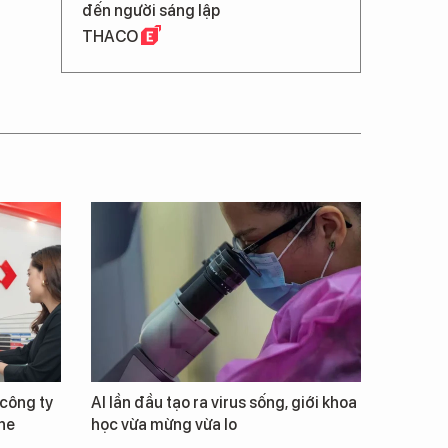
đến người sáng lập
THACO
công ty
AI lần đầu tạo ra virus sống, giới khoa
ne
học vừa mừng vừa lo