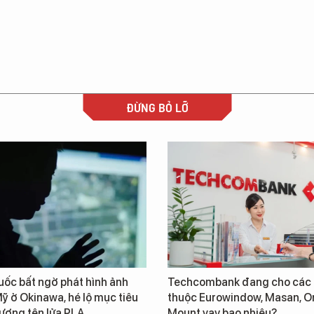
ĐỪNG BỎ LỠ
ốc bất ngờ phát hình ảnh
Techcombank đang cho các 
ỹ ở Okinawa, hé lộ mục tiêu
thuộc Eurowindow, Masan, O
lượng tên lửa PLA
Mount vay bao nhiêu?