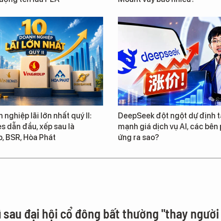
 nghiệp lãi lớn nhất quý II:
DeepSeek đột ngột dự định 
 dẫn đầu, xếp sau là
mạnh giá dịch vụ AI, các bên
, BSR, Hòa Phát
ứng ra sao?
ì sau đại hội cổ đông bất thường "thay người