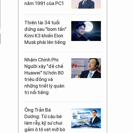
năm 1991 của PC1
Thiên tài 34 tuổi
đứng sau "bom tấn"
Kimi K3 khiến Elon
Musk phải lên tiếng
Nhậm Chính Phi:
Người xây "đế chế
Huawei" từ hơn 80
triệu đồng và
những triết lý quản
trị nổi tiếng
Ông Trần Bá
Dương: Từ cậu bé
làm rẫy, kỹ sư chui
gầm ô tô vét mỡ bò