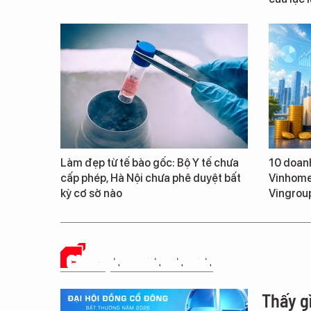
Làm đẹp từ tế bào gốc: Bộ Y tế chưa
10 doanh
cấp phép, Hà Nội chưa phê duyệt bất
Vinhomes
kỳ cơ sở nào
Vingroup
CHUYỆN DOANH NHÂN
Thấy g