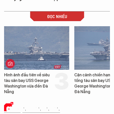
ĐỌC NHIỀU
Cận cảnh chiến hạm hộ
Loạt dự án bất động 
tống tàu sân bay USS
Đà Nẵng sắp bị kiểm t
George Washington đến
Đà Nẵng
CHUYỆN DOANH NHÂN