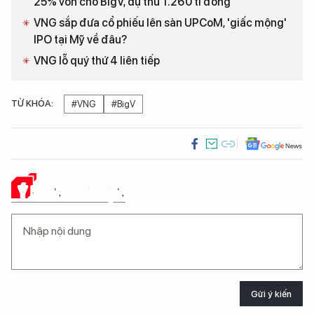
25% vốn cho BigV, dự thu 1.260 tỉ đồng
VNG sắp đưa cổ phiếu lên sàn UPCoM, 'giấc mộng'
IPO tại Mỹ về đâu?
VNG lỗ quý thứ 4 liên tiếp
TỪ KHÓA:
#VNG
#BigV
Ý KIẾN CỦA BẠN
Gửi ý kiến