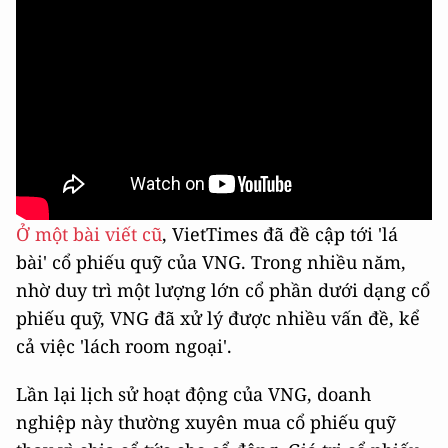
Ở một bài viết cũ
, VietTimes đã đề cập tới 'lá
bài' cổ phiếu quỹ của VNG. Trong nhiều năm,
nhờ duy trì một lượng lớn cổ phần dưới dạng cổ
phiếu quỹ, VNG đã xử lý được nhiều vấn đề, kể
cả việc 'lách room ngoại'.
Lần lại lịch sử hoạt động của VNG, doanh
nghiệp này thường xuyên mua cổ phiếu quỹ