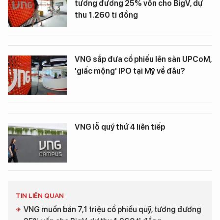
tương đương 25% vốn cho BigV, dự
thu 1.260 tỉ đồng
VNG sắp đưa cổ phiếu lên sàn UPCoM,
'giấc mộng' IPO tại Mỹ về đâu?
VNG lỗ quý thứ 4 liên tiếp
TIN LIÊN QUAN
VNG muốn bán 7,1 triệu cổ phiếu quỹ, tương đương