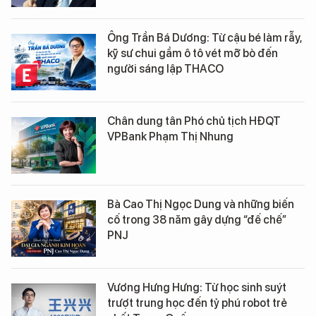
Ông Trần Bá Dương: Từ cậu bé làm rẫy,
kỹ sư chui gầm ô tô vét mỡ bò đến
người sáng lập THACO
Chân dung tân Phó chủ tịch HĐQT
VPBank Phạm Thị Nhung
Bà Cao Thị Ngọc Dung và những biến
cố trong 38 năm gây dựng “đế chế”
PNJ
Vương Hưng Hưng: Từ học sinh suýt
trượt trung học đến tỷ phú robot trẻ