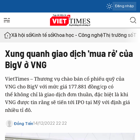
Đăng nhập
Xã hội số
Kinh tế số
Khoa học - Công nghệ
Thị trường số
Th
Xung quanh giao dịch 'mua rẻ' của
BigV ở VNG
VietTimes – Thương vụ chào bán cổ phiếu quỹ của
VNG cho BigV với mức giá 177.881 đồng/cp có
thể không chỉ là giao dịch đơn thuần, đặc biệt là khi
VNG được tin rằng sẽ tiến tới IPO tại Mỹ với định giá
nhiều tỉ đô.
14/12/2022 22:22
Đồng Tiến