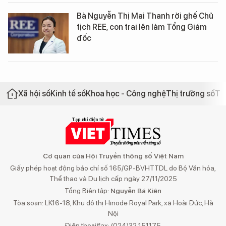
Bà Nguyễn Thị Mai Thanh rời ghế Chủ
tịch REE, con trai lên làm Tổng Giám
đốc
Xã hội số
Kinh tế số
Khoa học - Công nghệ
Thị trường số
Th
Cơ quan của Hội Truyền thông số Việt Nam
Giấy phép hoạt động báo chí số 165/GP-BVHTTDL do Bộ Văn hóa,
Thể thao và Du lịch cấp ngày 27/11/2025
Tổng Biên tập:
Nguyễn Bá Kiên
Tòa soạn: LK16-18, Khu đô thị Hinode Royal Park, xã Hoài Đức, Hà
Nội
Điện thoại/fax: (024)32 151175