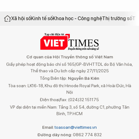
Xã hội số
Kinh tế số
Khoa học - Công nghệ
Thị trường số
Th
Cơ quan của Hội Truyền thông số Việt Nam
Giấy phép hoạt động báo chí số 165/GP-BVHTTDL do Bộ Văn hóa,
Thể thao và Du lịch cấp ngày 27/11/2025
Tổng Biên tập:
Nguyễn Bá Kiên
Tòa soạn: LK16-18, Khu đô thị Hinode Royal Park, xã Hoài Đức, Hà
Nội
Điện thoại/fax: (024)32 151175
VP đại diện tại miền Nam: Tầng 3, số 54, đường C1, phường Tân
Bình, TP.HCM
Email:
toasoan@viettimes.vn
Đường dây nóng:
0862 774 832