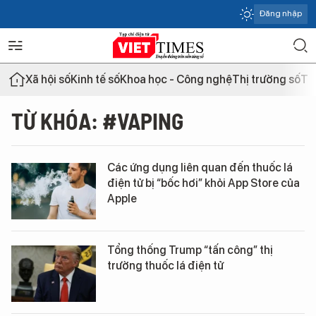
Đăng nhập
Xã hội số
Kinh tế số
Khoa học - Công nghệ
Thị trường số
Th
TỪ KHÓA: #VAPING
Các ứng dụng liên quan đến thuốc lá
điện tử bị “bốc hơi” khỏi App Store của
Apple
Tổng thống Trump “tấn công” thị
trường thuốc lá điện tử