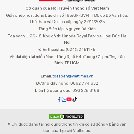
Cơ quan của Hội Truyền thông số Việt Nam
Giấy phép hoạt động báo chí số 165/GP-BVHTTDL do Bộ Văn hóa,
Thể thao và Du lịch cấp ngày 27/11/2025
Tổng Biên tập:
Nguyễn Bá Kiên
Tòa soạn: LK16-18, Khu đô thị Hinode Royal Park, xã Hoài Đức, Hà
Nội
Điện thoại/fax: (024)32 151175
VP đại diện tại miền Nam: Tầng 3, số 54, đường C1, phường Tân
Bình, TP.HCM
Email:
toasoan@viettimes.vn
Đường dây nóng:
0862 774 832
Liên hệ quảng cáo:
093 228 8166
® Chỉ được đăng tải nội dung thông tin khi có sự đồng ý bằng văn
bản của Tạp chí Viettimes.