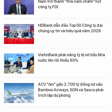
Nam trở thành "thỏi nam châm" hút
công ty FDI
HDBank dẫn đầu Top 50 Công ty đại
chúng uy tín và hiệu quả năm 2026
VietinBank phải nâng tỷ lệ sở hữu Nhà
nước lên tối thiểu 65%
ACV "ôm" gần 2.700 tỷ đồng nợ xấu
Bamboo Airways, SGN và Sasco phải
trích lập dự phòng