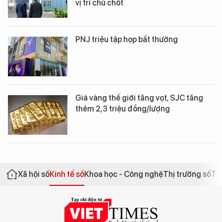
vị trí chủ chốt
PNJ triệu tập họp bất thường
Giá vàng thế giới tăng vọt, SJC tăng
thêm 2,3 triệu đồng/lượng
Xã hội số
Kinh tế số
Khoa học - Công nghệ
Thị trường số
Th