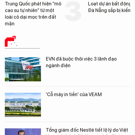
Trung Quốc phát hiện “mỏ
Loạt dự án bất động 
cao su tự nhiên” từ một
Đà Nẵng sắp bị kiểm t
loài cỏ dại mọc trên đất
mặn
KINH TẾ SỐ
EVN đã buộc thôi việc 3 lãnh đạo
ngành điện
'Cỗ máy in tiền' của VEAM
Tổng giám đốc Nestlé tiết lộ lý do Việt