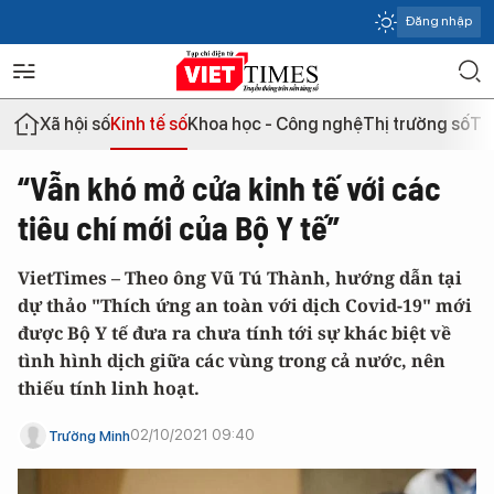
Đăng nhập
Xã hội số
Kinh tế số
Khoa học - Công nghệ
Thị trường số
Th
“Vẫn khó mở cửa kinh tế với các
tiêu chí mới của Bộ Y tế”
VietTimes – Theo ông Vũ Tú Thành, hướng dẫn tại
dự thảo "Thích ứng an toàn với dịch Covid-19" mới
được Bộ Y tế đưa ra chưa tính tới sự khác biệt về
tình hình dịch giữa các vùng trong cả nước, nên
thiếu tính linh hoạt.
02/10/2021 09:40
Trường Minh