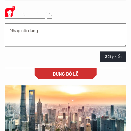
Ý KIẾN CỦA BẠN
Gửi ý kiến
ĐỪNG BỎ LỠ