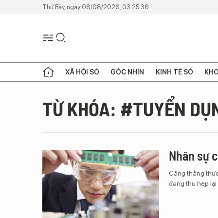
Thứ Bảy, ngày 08/08/2026, 03:25:36
XÃ HỘI SỐ
GÓC NHÌN
KINH TẾ SỐ
KHO
TỪ KHÓA: #TUYỂN DỤ
Nhân sự c
Căng thẳng thươ
đang thu hẹp lạ