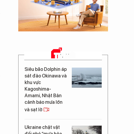
TIN MỚI
Siêu bão Dolphin áp
sát đảo Okinawa và
khu vực
Kagoshima-
Amami, Nhật Bản
cảnh báo mưa lớn
và sạt lở
Ukraine chật vật
đối phó “mưa hỏa