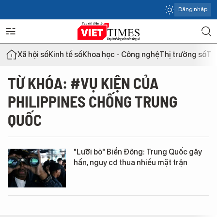
Đăng nhập
Xã hội số
Kinh tế số
Khoa học - Công nghệ
Thị trường số
Th
TỪ KHÓA: #VỤ KIỆN CỦA
PHILIPPINES CHỐNG TRUNG
QUỐC
"Lưỡi bò" Biển Đông: Trung Quốc gây
hấn, nguy cơ thua nhiều mặt trận