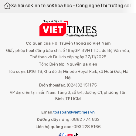
Xã hội số
Kinh tế số
Khoa học - Công nghệ
Thị trường số
Th
Cơ quan của Hội Truyền thông số Việt Nam
Giấy phép hoạt động báo chí số 165/GP-BVHTTDL do Bộ Văn hóa,
Thể thao và Du lịch cấp ngày 27/11/2025
Tổng Biên tập:
Nguyễn Bá Kiên
Tòa soạn: LK16-18, Khu đô thị Hinode Royal Park, xã Hoài Đức, Hà
Nội
Điện thoại/fax: (024)32 151175
VP đại diện tại miền Nam: Tầng 3, số 54, đường C1, phường Tân
Bình, TP.HCM
Email:
toasoan@viettimes.vn
Đường dây nóng:
0862 774 832
Liên hệ quảng cáo:
093 228 8166