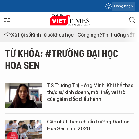
Đăng nhập
Xã hội số
Kinh tế số
Khoa học - Công nghệ
Thị trường số
Th
TỪ KHÓA: #TRƯỜNG ĐẠI HỌC
HOA SEN
TS Trương Thị Hồng Minh: Khi thể thao
thực sự kinh doanh, mới thấy vai trò
của giám đốc điều hành
Cập nhật điểm chuẩn trường Đại học
Hoa Sen năm 2020