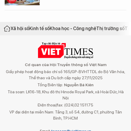
Xã hội số
Kinh tế số
Khoa học - Công nghệ
Thị trường số
Th
Cơ quan của Hội Truyền thông số Việt Nam
Giấy phép hoạt động báo chí số 165/GP-BVHTTDL do Bộ Văn hóa,
Thể thao và Du lịch cấp ngày 27/11/2025
Tổng Biên tập:
Nguyễn Bá Kiên
Tòa soạn: LK16-18, Khu đô thị Hinode Royal Park, xã Hoài Đức, Hà
Nội
Điện thoại/fax: (024)32 151175
VP đại diện tại miền Nam: Tầng 3, số 54, đường C1, phường Tân
Bình, TP.HCM