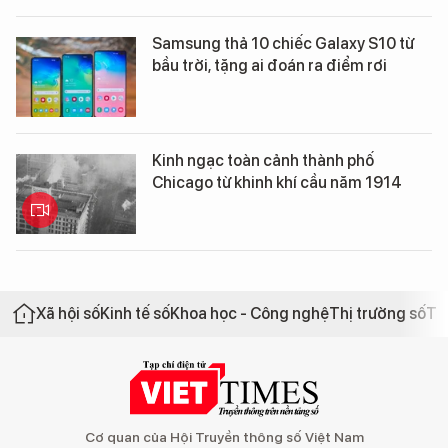
Samsung thả 10 chiếc Galaxy S10 từ
bầu trời, tặng ai đoán ra điểm rơi
Kinh ngạc toàn cảnh thành phố
Chicago từ khinh khí cầu năm 1914
Xã hội số
Kinh tế số
Khoa học - Công nghệ
Thị trường số
Th
Cơ quan của Hội Truyền thông số Việt Nam