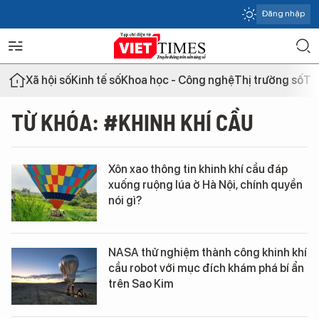
Đăng nhập
Xã hội số
Kinh tế số
Khoa học - Công nghệ
Thị trường số
Th
TỪ KHÓA: #KHINH KHÍ CẦU
Xôn xao thông tin khinh khí cầu đáp
xuống ruộng lúa ở Hà Nội, chính quyền
nói gì?
NASA thử nghiệm thành công khinh khí
cầu robot với mục đích khám phá bí ẩn
trên Sao Kim