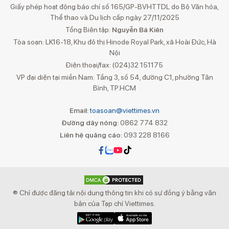
Giấy phép hoạt động báo chí số 165/GP-BVHTTDL do Bộ Văn hóa,
Thể thao và Du lịch cấp ngày 27/11/2025
Tổng Biên tập:
Nguyễn Bá Kiên
Tòa soạn: LK16-18, Khu đô thị Hinode Royal Park, xã Hoài Đức, Hà
Nội
Điện thoại/fax: (024)32 151175
VP đại diện tại miền Nam: Tầng 3, số 54, đường C1, phường Tân
Bình, TP.HCM
Email:
toasoan@viettimes.vn
Đường dây nóng:
0862 774 832
Liên hệ quảng cáo:
093 228 8166
® Chỉ được đăng tải nội dung thông tin khi có sự đồng ý bằng văn
bản của Tạp chí Viettimes.