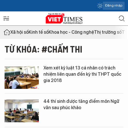
Đăng nhập
Xã hội số
Kinh tế số
Khoa học - Công nghệ
Thị trường số
Th
TỪ KHÓA: #CHẤM THI
Xem xét kỷ luật 13 cá nhân có trách
nhiệm liên quan đến kỳ thi THPT quốc
gia 2018
44 thí sinh được tăng điểm môn Ngữ
văn sau phúc khảo