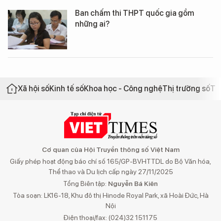
Ban chấm thi THPT quốc gia gồm
những ai?
Xã hội số
Kinh tế số
Khoa học - Công nghệ
Thị trường số
Th
Cơ quan của Hội Truyền thông số Việt Nam
Giấy phép hoạt động báo chí số 165/GP-BVHTTDL do Bộ Văn hóa,
Thể thao và Du lịch cấp ngày 27/11/2025
Tổng Biên tập:
Nguyễn Bá Kiên
Tòa soạn: LK16-18, Khu đô thị Hinode Royal Park, xã Hoài Đức, Hà
Nội
Điện thoại/fax: (024)32 151175