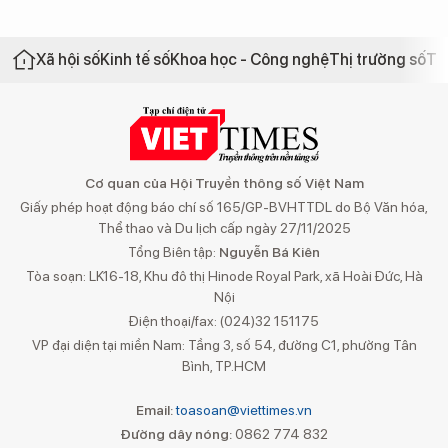
Xã hội số
Kinh tế số
Khoa học - Công nghệ
Thị trường số
Th
Cơ quan của Hội Truyền thông số Việt Nam
Giấy phép hoạt động báo chí số 165/GP-BVHTTDL do Bộ Văn hóa,
Thể thao và Du lịch cấp ngày 27/11/2025
Tổng Biên tập:
Nguyễn Bá Kiên
Tòa soạn: LK16-18, Khu đô thị Hinode Royal Park, xã Hoài Đức, Hà
Nội
Điện thoại/fax: (024)32 151175
VP đại diện tại miền Nam: Tầng 3, số 54, đường C1, phường Tân
Bình, TP.HCM
Email:
toasoan@viettimes.vn
Đường dây nóng:
0862 774 832