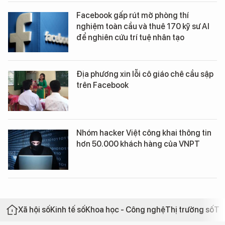
Facebook gấp rút mở phòng thí
nghiệm toàn cầu và thuê 170 kỹ sư AI
để nghiên cứu trí tuệ nhân tạo
Địa phương xin lỗi cô giáo chê cầu sập
trên Facebook
Nhóm hacker Việt công khai thông tin
hơn 50.000 khách hàng của VNPT
Xã hội số
Kinh tế số
Khoa học - Công nghệ
Thị trường số
Th