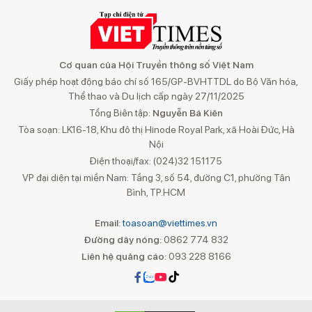
Cơ quan của Hội Truyền thông số Việt Nam
Giấy phép hoạt động báo chí số 165/GP-BVHTTDL do Bộ Văn hóa,
Thể thao và Du lịch cấp ngày 27/11/2025
Tổng Biên tập:
Nguyễn Bá Kiên
Tòa soạn: LK16-18, Khu đô thị Hinode Royal Park, xã Hoài Đức, Hà
Nội
Điện thoại/fax: (024)32 151175
VP đại diện tại miền Nam: Tầng 3, số 54, đường C1, phường Tân
Bình, TP.HCM
Email:
toasoan@viettimes.vn
Đường dây nóng:
0862 774 832
Liên hệ quảng cáo:
093 228 8166