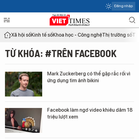
Đăng nhập
Xã hội số
Kinh tế số
Khoa học - Công nghệ
Thị trường số
Th
TỪ KHÓA: #TRÊN FACEBOOK
Mark Zuckerberg có thể gặp rắc rối vì
ứng dụng tìm ảnh bikini
Facebook làm ngơ video khiêu dâm 18
triệu lượt xem