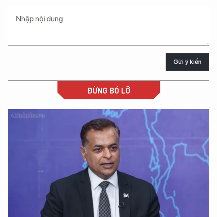
Gửi ý kiến
ĐỪNG BỎ LỠ