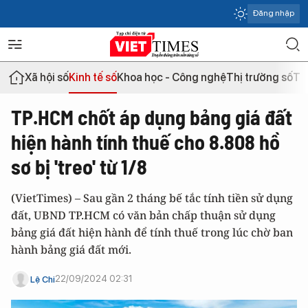
Đăng nhập
Xã hội số
Kinh tế số
Khoa học - Công nghệ
Thị trường số
Th
TP.HCM chốt áp dụng bảng giá đất
hiện hành tính thuế cho 8.808 hồ
sơ bị 'treo' từ 1/8
(VietTimes) – Sau gần 2 tháng bế tắc tính tiền sử dụng
đất, UBND TP.HCM có văn bản chấp thuận sử dụng
bảng giá đất hiện hành để tính thuế trong lúc chờ ban
hành bảng giá đất mới.
22/09/2024 02:31
Lệ Chi