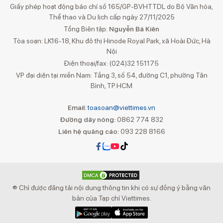
Giấy phép hoạt động báo chí số 165/GP-BVHTTDL do Bộ Văn hóa,
Thể thao và Du lịch cấp ngày 27/11/2025
Tổng Biên tập:
Nguyễn Bá Kiên
Tòa soạn: LK16-18, Khu đô thị Hinode Royal Park, xã Hoài Đức, Hà
Nội
Điện thoại/fax: (024)32 151175
VP đại diện tại miền Nam: Tầng 3, số 54, đường C1, phường Tân
Bình, TP.HCM
Email:
toasoan@viettimes.vn
Đường dây nóng:
0862 774 832
Liên hệ quảng cáo:
093 228 8166
® Chỉ được đăng tải nội dung thông tin khi có sự đồng ý bằng văn
bản của Tạp chí Viettimes.