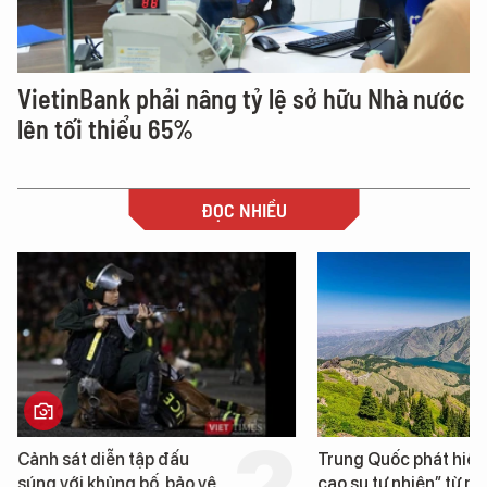
VietinBank phải nâng tỷ lệ sở hữu Nhà nước
lên tối thiểu 65%
ĐỌC NHIỀU
Trung Quốc phát hiện “mỏ
Loạt dự án bất động 
cao su tự nhiên” từ một
Đà Nẵng sắp bị kiểm t