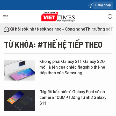
Đăng nhập
Xã hội số
Kinh tế số
Khoa học - Công nghệ
Thị trường số
Th
TỪ KHÓA: #THẾ HỆ TIẾP THEO
Không phải Galaxy S11, Galaxy S20
mới là tên của chiếc flagship thế hệ
tiếp theo của Samsung
“Người kế nhiệm” Galaxy Fold sẽ có
camera 108MP tương tự như Galaxy
S11