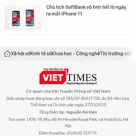
Chủ tịch SoftBank vô tình tiết lộ ngày
ra mắt iPhone 11
Xã hội số
Kinh tế số
Khoa học - Công nghệ
Thị trường số
Th
Cơ quan của Hội Truyền thông số Việt Nam
Giấy phép hoạt động báo chí số 165/GP-BVHTTDL do Bộ Văn hóa,
Thể thao và Du lịch cấp ngày 27/11/2025
Tổng Biên tập:
Nguyễn Bá Kiên
Tòa soạn: LK16-18, Khu đô thị Hinode Royal Park, xã Hoài Đức, Hà
Nội
Điện thoại/fax: (024)32 151175