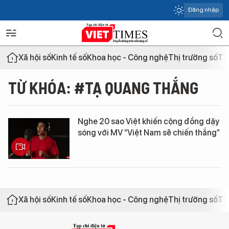
Đăng nhập
Xã hội số
Kinh tế số
Khoa học - Công nghệ
Thị trường số
Th
TỪ KHÓA: #TẠ QUANG THẮNG
Nghe 20 sao Việt khiến cộng đồng dậy
sóng với MV “Việt Nam sẽ chiến thắng”
Xã hội số
Kinh tế số
Khoa học - Công nghệ
Thị trường số
Th