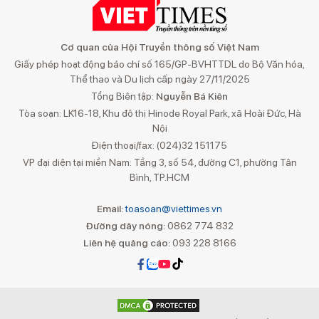
Cơ quan của Hội Truyền thông số Việt Nam
Giấy phép hoạt động báo chí số 165/GP-BVHTTDL do Bộ Văn hóa,
Thể thao và Du lịch cấp ngày 27/11/2025
Tổng Biên tập:
Nguyễn Bá Kiên
Tòa soạn: LK16-18, Khu đô thị Hinode Royal Park, xã Hoài Đức, Hà
Nội
Điện thoại/fax: (024)32 151175
VP đại diện tại miền Nam: Tầng 3, số 54, đường C1, phường Tân
Bình, TP.HCM
Email:
toasoan@viettimes.vn
Đường dây nóng:
0862 774 832
Liên hệ quảng cáo:
093 228 8166