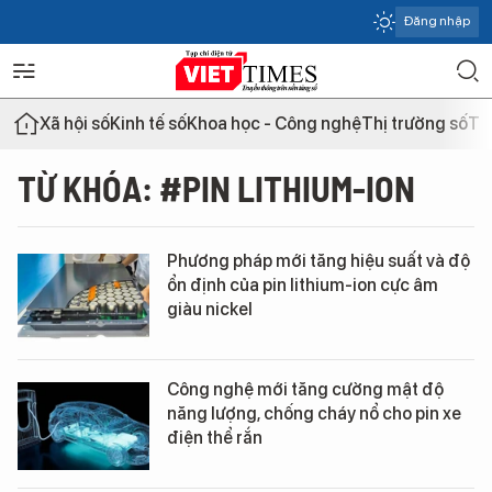
Đăng nhập
Xã hội số
Kinh tế số
Khoa học - Công nghệ
Thị trường số
Th
TỪ KHÓA: #PIN LITHIUM-ION
Phương pháp mới tăng hiệu suất và độ
ổn định của pin lithium-ion cực âm
giàu nickel
Công nghệ mới tăng cường mật độ
năng lượng, chống cháy nổ cho pin xe
điện thể rắn