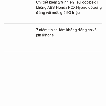
Chỉ tiết kiệm 2% nhiên liệu, cốp bé đi,
không ABS, Honda PCX Hybrid có xứng
đáng với mức giá 90 triệu
7 niềm tin sai lầm không đáng có về
pin iPhone
Sai lầm về hiện tượng chai pin
smartphone
4 thói quen sai lầm về cách sạc pin
smartphone mà bạn nên sửa đổi