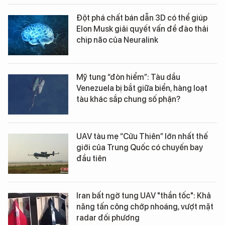
Đột phá chất bán dẫn 3D có thể giúp
Elon Musk giải quyết vấn đề đào thải
chip não của Neuralink
Mỹ tung “đòn hiểm”: Tàu dầu
Venezuela bị bắt giữa biển, hàng loạt
tàu khác sắp chung số phận?
UAV tàu mẹ “Cửu Thiên” lớn nhất thế
giới của Trung Quốc có chuyến bay
đầu tiên
Iran bất ngờ tung UAV "thần tốc": Khả
năng tấn công chớp nhoáng, vượt mặt
radar đối phương