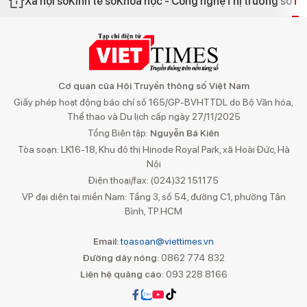
Xã hội số
Kinh tế số
Khoa học - Công nghệ
Thị trường số
Th
Cơ quan của Hội Truyền thông số Việt Nam
Giấy phép hoạt động báo chí số 165/GP-BVHTTDL do Bộ Văn hóa,
Thể thao và Du lịch cấp ngày 27/11/2025
Tổng Biên tập:
Nguyễn Bá Kiên
Tòa soạn: LK16-18, Khu đô thị Hinode Royal Park, xã Hoài Đức, Hà
Nội
Điện thoại/fax: (024)32 151175
VP đại diện tại miền Nam: Tầng 3, số 54, đường C1, phường Tân
Bình, TP.HCM
Email:
toasoan@viettimes.vn
Đường dây nóng:
0862 774 832
Liên hệ quảng cáo:
093 228 8166