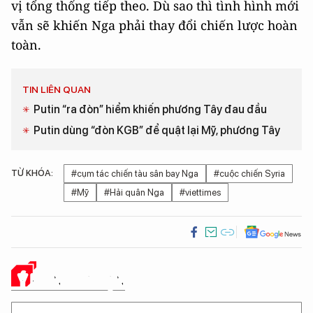
vị tổng thống tiếp theo. Dù sao thì tình hình mới
vẫn sẽ khiến Nga phải thay đổi chiến lược hoàn
toàn.
TIN LIÊN QUAN
Putin “ra đòn” hiểm khiến phương Tây đau đầu
Putin dùng “đòn KGB” để quật lại Mỹ, phương Tây
TỪ KHÓA:
#cụm tác chiến tàu sân bay Nga
#cuộc chiến Syria
#Mỹ
#Hải quân Nga
#viettimes
Ý KIẾN CỦA BẠN