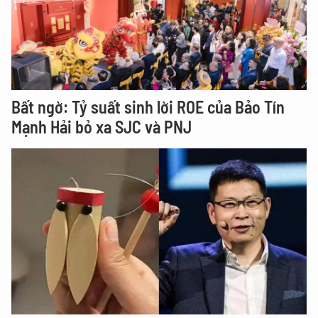
Bất ngờ: Tỷ suất sinh lời ROE của Bảo Tín
Mạnh Hải bỏ xa SJC và PNJ