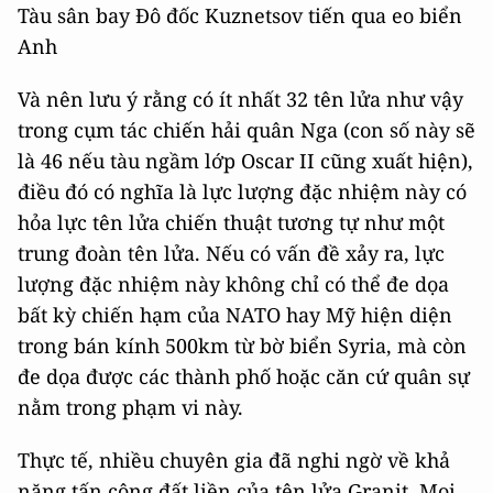
Tàu sân bay Đô đốc Kuznetsov tiến qua eo biển
Anh
Và nên lưu ý rằng có ít nhất 32 tên lửa như vậy
trong cụm tác chiến hải quân Nga (con số này sẽ
là 46 nếu tàu ngầm lớp Oscar II cũng xuất hiện),
điều đó có nghĩa là lực lượng đặc nhiệm này có
hỏa lực tên lửa chiến thuật tương tự như một
trung đoàn tên lửa. Nếu có vấn đề xảy ra, lực
lượng đặc nhiệm này không chỉ có thể đe dọa
bất kỳ chiến hạm của NATO hay Mỹ hiện diện
trong bán kính 500km từ bờ biển Syria, mà còn
đe dọa được các thành phố hoặc căn cứ quân sự
nằm trong phạm vi này.
Thực tế, nhiều chuyên gia đã nghi ngờ về khả
năng tấn công đất liền của tên lửa Granit. Mọi