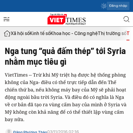
Đăng nhập
Xã hội số
Kinh tế số
Khoa học - Công nghệ
Thị trường số
Th
Nga tung “quả đấm thép” tới Syria
nhằm mục tiêu gì
VietTimes -- Trừ khi Mỹ triệt hạ được hệ thống phòng
không của Nga- điều có thể trực tiếp dẫn đến Thế
chiến thứ ba, nếu không máy bay của Mỹ sẽ phải hoạt
động ngoài bầu trời Syria. Và điều đó có nghĩa là Nga
về cơ bản đã tạo ra vùng cấm bay của mình ở Syria và
Mỹ không còn khả năng để có thể thiết lập vùng cấm
bay nữa.
03/11/2016 02:16
Đặng Phương Thảo