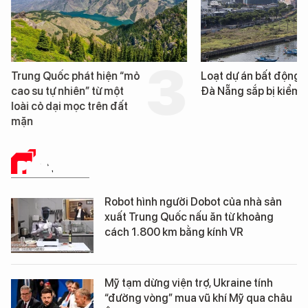
Trung Quốc phát hiện “mỏ
Loạt dự án bất động 
cao su tự nhiên” từ một
Đà Nẵng sắp bị kiểm t
loài cỏ dại mọc trên đất
mặn
PHÂN TÍCH
Robot hình người Dobot của nhà sản
xuất Trung Quốc nấu ăn từ khoảng
cách 1.800 km bằng kính VR
Mỹ tạm dừng viện trợ, Ukraine tính
“đường vòng” mua vũ khí Mỹ qua châu