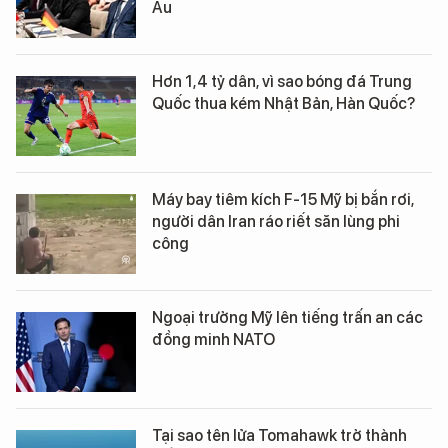
Âu
Hơn 1,4 tỷ dân, vì sao bóng đá Trung
Quốc thua kém Nhật Bản, Hàn Quốc?
Máy bay tiêm kích F-15 Mỹ bị bắn rơi,
người dân Iran ráo riết săn lùng phi
công
Ngoại trưởng Mỹ lên tiếng trấn an các
đồng minh NATO
Tại sao tên lửa Tomahawk trở thành