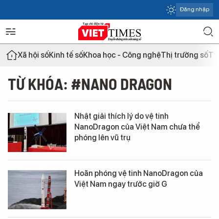
Đăng nhập
Xã hội số
Kinh tế số
Khoa học - Công nghệ
Thị trường số
Th
TỪ KHÓA: #NANO DRAGON
Nhật giải thích lý do vệ tinh
NanoDragon của Việt Nam chưa thể
phóng lên vũ trụ
Hoãn phóng vệ tinh NanoDragon của
Việt Nam ngay trước giờ G