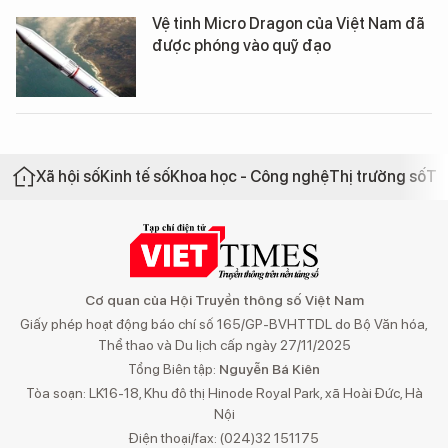
Vệ tinh Micro Dragon của Việt Nam đã
được phóng vào quỹ đạo
Xã hội số
Kinh tế số
Khoa học - Công nghệ
Thị trường số
Th
Cơ quan của Hội Truyền thông số Việt Nam
Giấy phép hoạt động báo chí số 165/GP-BVHTTDL do Bộ Văn hóa,
Thể thao và Du lịch cấp ngày 27/11/2025
Tổng Biên tập:
Nguyễn Bá Kiên
Tòa soạn: LK16-18, Khu đô thị Hinode Royal Park, xã Hoài Đức, Hà
Nội
Điện thoại/fax: (024)32 151175