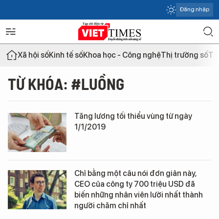
Đăng nhập
Xã hội số
Kinh tế số
Khoa học - Công nghệ
Thị trường số
Th
TỪ KHÓA: #LUỒNG
Tăng lương tối thiểu vùng từ ngày
1/1/2019
Chỉ bằng một câu nói đơn giản này,
CEO của công ty 700 triệu USD đã
biến những nhân viên lười nhất thành
người chăm chỉ nhất