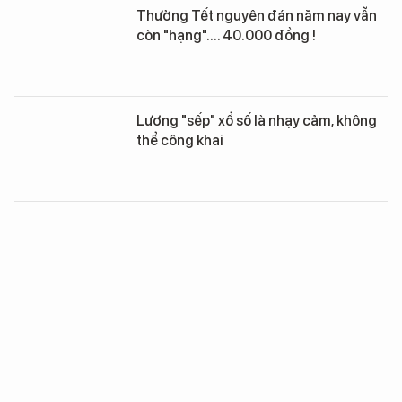
Thưởng Tết nguyên đán năm nay vẫn
còn "hạng".... 40.000 đồng !
Lương "sếp" xổ số là nhạy cảm, không
thể công khai
Top 5 ngành nghề được thưởng Tết
nhiều nhất
Ông Ngô Văn Khánh nói gì về “lương
khủng” của sếp Cty Xổ số Tiền Giang?