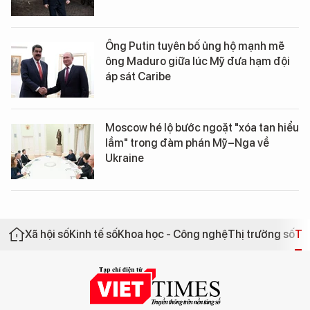
Ông Putin tuyên bố ủng hộ mạnh mẽ
ông Maduro giữa lúc Mỹ đưa hạm đội
áp sát Caribe
Moscow hé lộ bước ngoặt "xóa tan hiểu
lầm" trong đàm phán Mỹ–Nga về
Ukraine
Xã hội số
Kinh tế số
Khoa học - Công nghệ
Thị trường số
Th