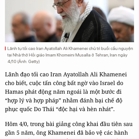
Lãnh tụ tối cao Iran Ayatollah Ali Khamenei chủ trì buổi cầu nguyện
tại Nhà thờ Hồi giáo Imam Khomeini Musalla ở Tehran, Iran ngày
4/10 (Ảnh: Getty)
Lãnh đạo tối cao Iran Ayatollah Ali Khamenei
cho biết, cuộc tấn công bất ngờ vào Israel do
Hamas phát động năm ngoái là một bước đi
“hợp lý và hợp pháp” nhằm đánh bại chế độ
phục quốc Do Thái “độc hại và hèn nhát”.
Hôm 4/0, trong bài giảng công khai đầu tiên sau
gần 5 năm, ông Khamenei đã bảo vệ các hành