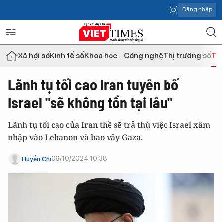
Đăng nhập
Xã hội số
Kinh tế số
Khoa học - Công nghệ
Thị trường số
Th
Lãnh tụ tối cao Iran tuyên bố
Israel "sẽ không tồn tại lâu"
Lãnh tụ tối cao của Iran thề sẽ trả thù việc Israel xâm
nhập vào Lebanon và bao vây Gaza.
06/10/2024 10:38
Huyền Chi