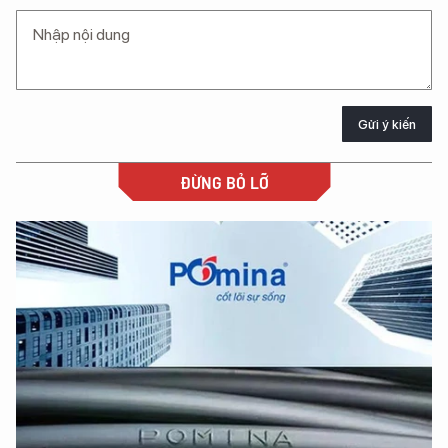
Gửi ý kiến
ĐỪNG BỎ LỠ