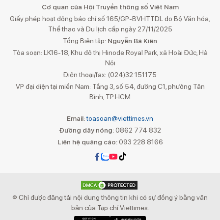
Cơ quan của Hội Truyền thông số Việt Nam
Giấy phép hoạt động báo chí số 165/GP-BVHTTDL do Bộ Văn hóa,
Thể thao và Du lịch cấp ngày 27/11/2025
Tổng Biên tập:
Nguyễn Bá Kiên
Tòa soạn: LK16-18, Khu đô thị Hinode Royal Park, xã Hoài Đức, Hà
Nội
Điện thoại/fax: (024)32 151175
VP đại diện tại miền Nam: Tầng 3, số 54, đường C1, phường Tân
Bình, TP.HCM
Email:
toasoan@viettimes.vn
Đường dây nóng:
0862 774 832
Liên hệ quảng cáo:
093 228 8166
® Chỉ được đăng tải nội dung thông tin khi có sự đồng ý bằng văn
bản của Tạp chí Viettimes.