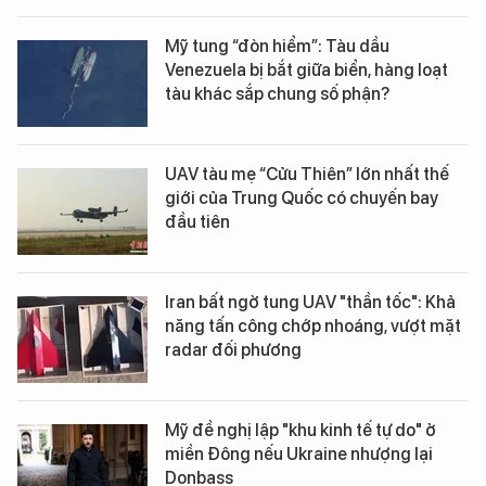
Mỹ tung “đòn hiểm”: Tàu dầu
Venezuela bị bắt giữa biển, hàng loạt
tàu khác sắp chung số phận?
UAV tàu mẹ “Cửu Thiên” lớn nhất thế
giới của Trung Quốc có chuyến bay
đầu tiên
Iran bất ngờ tung UAV "thần tốc": Khả
năng tấn công chớp nhoáng, vượt mặt
radar đối phương
Mỹ đề nghị lập "khu kinh tế tự do" ở
miền Đông nếu Ukraine nhượng lại
Donbass