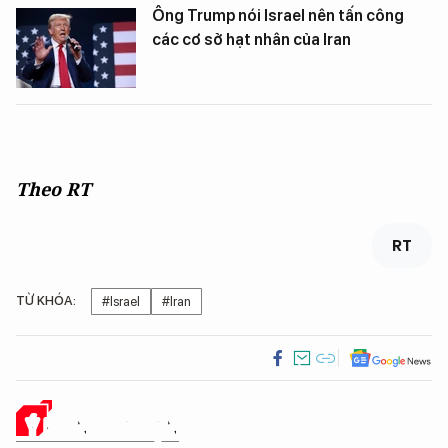
Ông Trump nói Israel nên tấn công
các cơ sở hạt nhân của Iran
Theo RT
RT
TỪ KHÓA:
#Israel
#Iran
Ý KIẾN CỦA BẠN