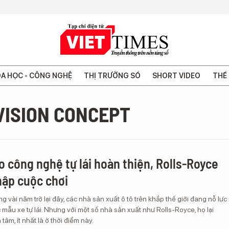
A HỌC - CÔNG NGHỆ
THỊ TRƯỜNG SỐ
SHORT VIDEO
THẾ 
VISION CONCEPT
ào công nghệ tự lái hoàn thiện, Rolls-Royce
hập cuộc chơi
g vài năm trở lại đây, các nhà sản xuất ô tô trên khắp thế giới đang nỗ lực
c mẫu xe tự lái. Nhưng với một số nhà sản xuất như Rolls-Royce, họ lại
âm, ít nhất là ở thời điểm này.