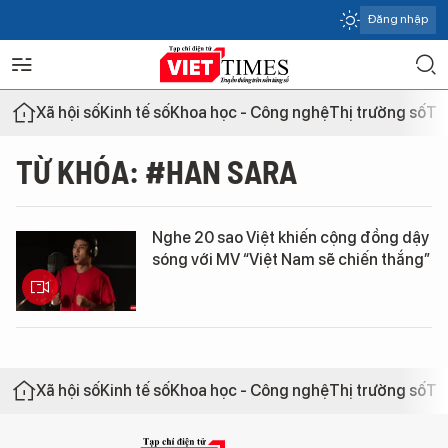
Đăng nhập
Xã hội số
Kinh tế số
Khoa học - Công nghệ
Thị trường số
Th
TỪ KHÓA: #HAN SARA
Nghe 20 sao Việt khiến cộng đồng dậy
sóng với MV “Việt Nam sẽ chiến thắng”
Xã hội số
Kinh tế số
Khoa học - Công nghệ
Thị trường số
Th