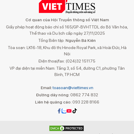
Cơ quan của Hội Truyền thông số Việt Nam
Giấy phép hoạt động báo chí số 165/GP-BVHTTDL do Bộ Văn hóa,
Thể thao và Du lịch cấp ngày 27/11/2025
Tổng Biên tập:
Nguyễn Bá Kiên
Tòa soạn: LK16-18, Khu đô thị Hinode Royal Park, xã Hoài Đức, Hà
Nội
Điện thoại/fax: (024)32 151175
VP đại diện tại miền Nam: Tầng 3, số 54, đường C1, phường Tân
Bình, TP.HCM
Email:
toasoan@viettimes.vn
Đường dây nóng:
0862 774 832
Liên hệ quảng cáo:
093 228 8166