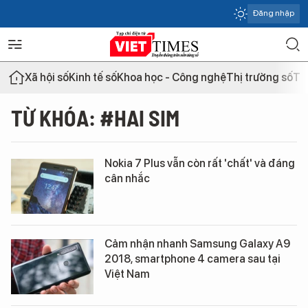
Đăng nhập
Xã hội số
Kinh tế số
Khoa học - Công nghệ
Thị trường số
Th
TỪ KHÓA: #HAI SIM
Nokia 7 Plus vẫn còn rất 'chất' và đáng
cân nhắc
Cảm nhận nhanh Samsung Galaxy A9
2018, smartphone 4 camera sau tại
Việt Nam