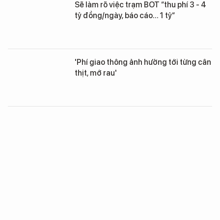
Sẽ làm rõ việc trạm BOT “thu phí 3 - 4
tỷ đồng/ngày, báo cáo... 1 tỷ“
'Phí giao thông ảnh hưởng tới từng cân
thịt, mớ rau'
Doanh nghiệp ngoại chiếm 70% xuất
khẩu của Việt Nam
Dân phát hoảng vì gạo chuyển màu
xanh khi ngâm nước