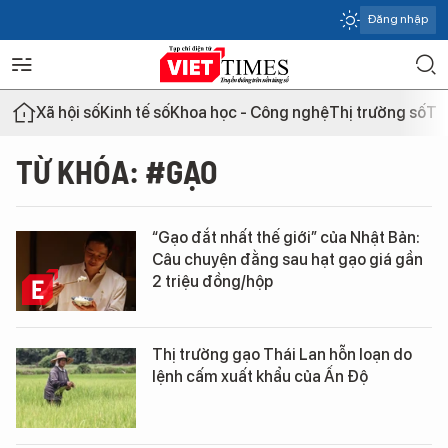
Đăng nhập
Xã hội số
Kinh tế số
Khoa học - Công nghệ
Thị trường số
Th
TỪ KHÓA: #GẠO
“Gạo đắt nhất thế giới” của Nhật Bản:
Câu chuyện đằng sau hạt gạo giá gần
2 triệu đồng/hộp
Thị trường gạo Thái Lan hỗn loạn do
lệnh cấm xuất khẩu của Ấn Độ